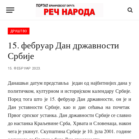
ДРУШТВО
15. фебруар Дан државности
Србије
15. ФЕБРУАР 2023.
Данашњи датум представља један од најбитнијих дана у
политичком, културном и историјском календару Србије.
Поред тога што је 15. фебруар Дан државности, он је и
Дан уставности Србије, као и дан сећања на почетак
Првог српског устанка. Дан државности Србије се славио
до настанка Краљевине Срба, Хрвата и Словенаца, након
чега је укинут. Скупштина Србије је 10. јула 2001. године