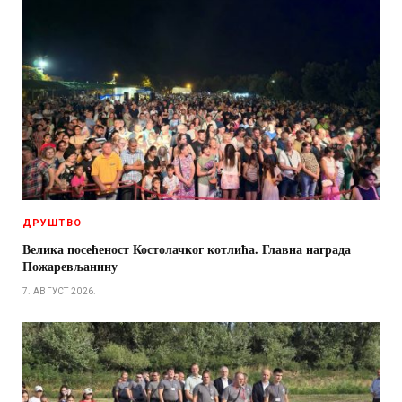
ДРУШТВО
Велика посећеност Костолачког котлића. Главна награда
Пожаревљанину
7. АВГУСТ 2026.