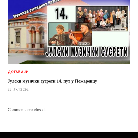
ДОГАЂАЈИ
Јулски музички сусрети 14. пут у Пожаревцу
23. ЈУЛ 2026.
Comments are closed.