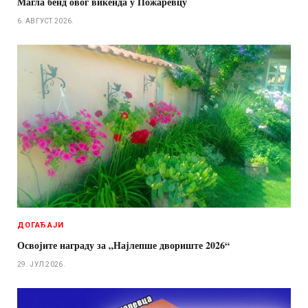
Магла бенд овог викенда у Пожаревцу
6. АВГУСТ 2026.
ДОГАЂАЈИ
Освојите награду за „Најлепше двориште 2026“
29. ЈУЛ 2026.