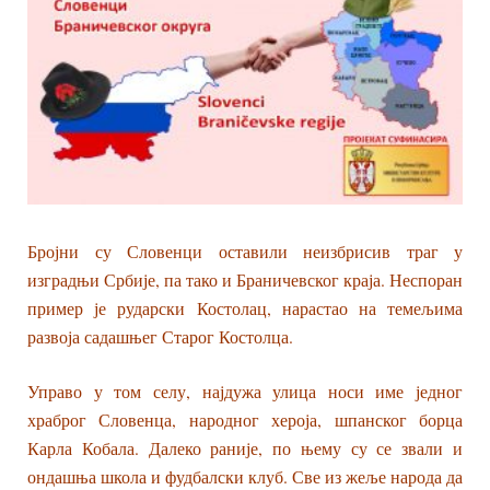
Бројни су Словенци оставили неизбрисив траг у
изградњи Србије, па тако и Браничевског краја. Неспоран
пример је рударски Костолац, нарастао на темељима
развоја садашњег Старог Костолца.
Управо у том селу, најдужа улица носи име једног
храброг Словенца, народног хероја, шпанског борца
Карла Кобала. Далеко раније, по њему су се звали и
ондашња школа и фудбалски клуб. Све из жеље народа да