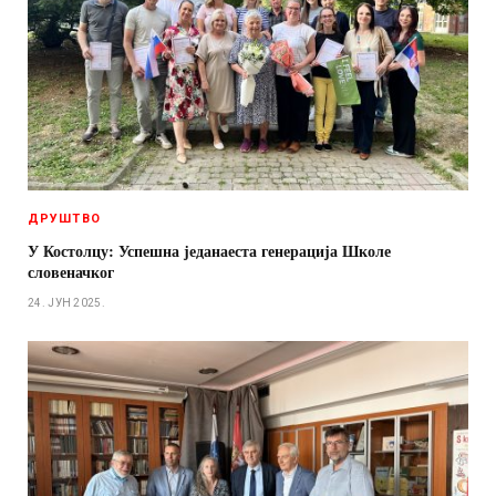
ДРУШТВО
У Костолцу: Успешна једанаеста генерација Школе
словеначког
24. ЈУН 2025.