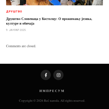
ДРУШТВО
Друштвo Словенаца у Костолцу: О прожимању језика,
културе и обичаја
9. ЈАНУАР 2025.
Comments are closed.
Facebook
Instagram
И М П Р Е С У М
Copyright © 2026 Reč naroda. All rights reserved.