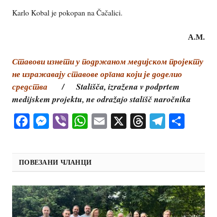
Karlo Kobal je pokopan na Čačalici.
А.М.
С
тавови изнети у подржаном медијском пројекту
не изражавају ставове органа који је доделио
средства
/ Stališča, izražena v podprtem
medijskem projektu, ne odražajo stališč naročnika
Facebook
Messenger
Viber
WhatsApp
Email
X
Threads
Telegra
Shar
ПОВЕЗАНИ ЧЛАНЦИ