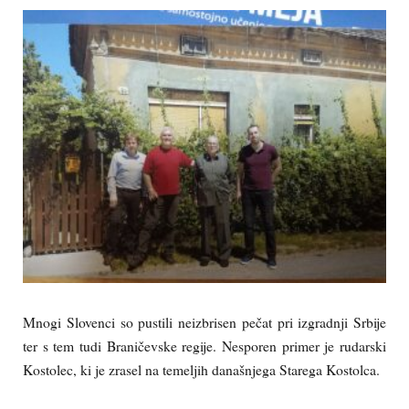
Mnogi Slovenci so pustili neizbrisen pečat pri izgradnji Srbije
ter s tem tudi Braničevske regije. Nesporen primer je rudarski
Kostolec, ki je zrasel na temeljih današnjega Starega Kostolca.