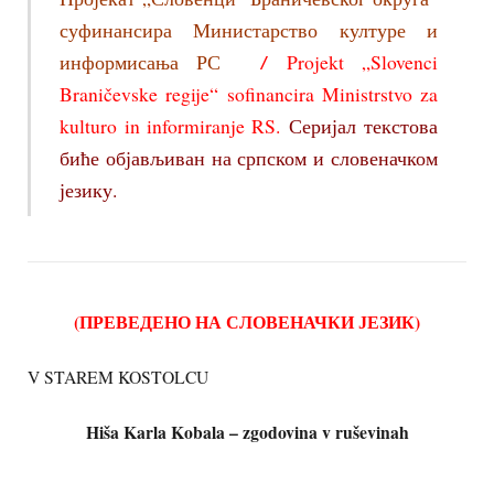
суфинансира Министарство културе и
информисања РС
/
Projekt „Slovenci
Braničevske regije“ sofinancira Ministrstvo za
kulturo in informiranje RS.
Серијал текстова
биће објављиван на српском и словеначком
језику.
(ПРЕВЕДЕНО НА СЛОВЕНАЧКИ ЈЕЗИК)
V STAREM KOSTOLCU
Hiša Karla Kobala – zgodovina v ruševinah