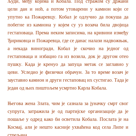
људи, међу којима и Кобала. Под стражом су држани
цели дан и ноћ, а потом утоварени у камион који се
упутио ка Пожаревцу. Кобал је одлучио да покуша да
побегне из камиона у којем су уз возача била двојица
гестаповаца. Према неким записима, на кривини између
Ђириковца и Пожаревца, где се данас налази надвожњак,
а некада виногради, Кобал је скочио на једног од
гестаповаца и избацио га из возила, док је другом отео
пушку. Када је кренуо да запуца метак се заглавио у
цеви. Уследио је физички обрачун. За то време возач је
зауставио камион и други гестаповац их сустигао. Тада је
један од њих пиштољем усмртио Карла Кобала.
Његова жена Злата, чим је сазнала за јуначку смрт свог
супруга, затражила је од партијске организације да је
пошаље у одред како би осветила Кобала. Послата је на
Космај, али је нешто касније ухваћена код села Липе и
стрељана.