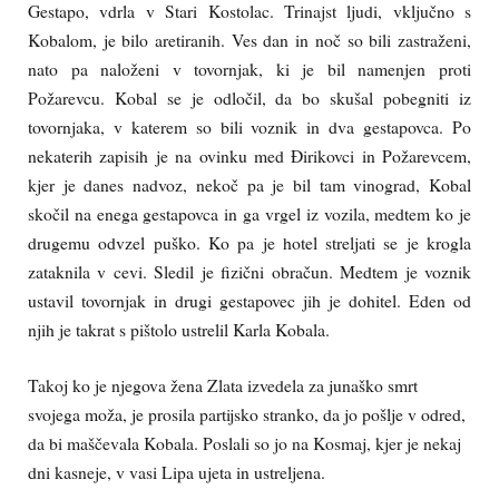
Gestapo, vdrla v Stari Kostolac. Trinajst ljudi, vključno s
Kobalom, je bilo aretiranih. Ves dan in noč so bili zastraženi,
nato pa naloženi v tovornjak, ki je bil namenjen proti
Požarevcu. Kobal se je odločil, da bo skušal pobegniti iz
tovornjaka, v katerem so bili voznik in dva gestapovca. Po
nekaterih zapisih je na ovinku med Đirikovci in Požarevcem,
kjer je danes nadvoz, nekoč pa je bil tam vinograd, Kobal
skočil na enega gestapovca in ga vrgel iz vozila, medtem ko je
drugemu odvzel puško. Ko pa je hotel streljati se je krogla
zataknila v cevi. Sledil je fizični obračun. Medtem je voznik
ustavil tovornjak in drugi gestapovec jih je dohitel. Eden od
njih je takrat s pištolo ustrelil Karla Kobala.
Takoj ko je njegova žena Zlata izvedela za junaško smrt
svojega moža, je prosila partijsko stranko, da jo pošlje v odred,
da bi maščevala Kobala. Poslali so jo na Kosmaj, kjer je nekaj
dni kasneje, v vasi Lipa ujeta in ustreljena.