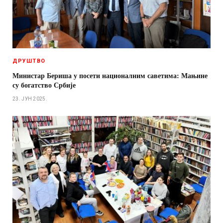
ДРУШТВО
Министар Бериша у посети националним саветима: Мањине
су богатство Србије
23. ЈУН 2025.