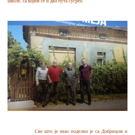
школе, са којим се и два пута сусрео.
Све што је знао поделио је са Добрицом и