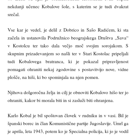
nekdanji učenec Kobalove šole, s katerim se je tudi dvakrat
srečal.
Vse kar je vedel, je delil z Dobrico in Sašo Radićem, ki sta
začela in ustanovila Podružnico beograjskega Društva „Sava“
v Kostolcu ter tako dala večjo moč svojim sorojakom. S
skupnim prizadevanjem so našli ter v Stari Kostolac pripeljali
tudi Kobalovega bratranca, ki je pokazal pripravljenost
pomagati ohraniti nekaj zgodovine s postavitvijo nove, vidne
plošče, na hiši, ki bo spominjala na njen pomen.
Njihova dolgoročna želja in cilj je obnoviti Kobalovo hišo ter jo
ohraniti, kakor bi morala biti in si zasluži biti ohranjena.
Karlo Kobal je bil spoštovan človek v rudniku in v vasi. Bil je
španski borec in član Komunistične partije Jugoslavije. Umrl ga
je aprila, leta 1943, potem ko je Specialna policija, ki jo je vodil