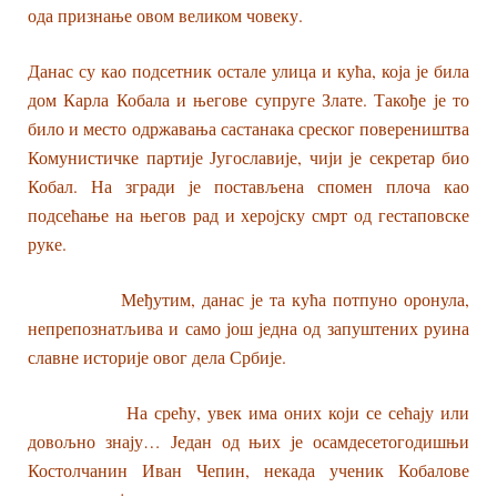
ода признање овом великом човеку.
Данас су као подсетник остале улица и кућа, која је била
дом Карла Кобала и његове супруге Злате. Такође је то
било и место одржавања састанака среског повереништва
Комунистичке партије Југославије, чији је секретар био
Кобал. На згради је постављена спомен плоча као
подсећање на његов рад и херојску смрт од гестаповске
руке.
Међутим, данас је та кућа потпуно оронула,
непрепознатљива и само још једна од запуштених руина
славне историје овог дела Србије.
На срећу, увек има оних који се сећају или
довољно знају… Један од њих је осамдесетогодишњи
Костолчанин Иван Чепин, некада ученик Кобалове