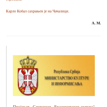
Карло Кобал сахрањен је на Чачалици.
А. М.
Пројекат „Словенци Браничевског округа“