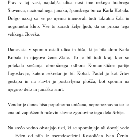
Prav v tej vasi, najdaljša ulica nosi ime nekega hrabrega
Slovenca, nacionalnega junaka, španskega borca Karla Kobala.
Dolgo nazaj so se po njemu imenovali tudi takratna šola in
nogometni klub. Vse to zaradi želje ljudi, da se prizna tega
velikega človeka.
Danes sta v spomin ostali ulica in hiša, ki je bila dom Karla
Kobala in njegove žene Zlate. To je bil tudi kraj, kjer so
potekala srečanja območnega odbora Komunistične partije
Jugoslavije, katere sekretar je bil Kobal. Padel je kot žrtev
gestapa in na stavbi je postavljena plošča, kot spomin na
njegovo delo in junaško smrt.
Vendar je danes hiša popolnoma uničena, neprepoznavna ter le
ena od zapuščenih ruševin slavne zgodovine tega dela Srbije.
Na srečo vedno obstajajo tisti, ki se spominjajo ali dovolj vedo
… Eden od njih je osemdesetletni Kostoličan Ivan Čepin,