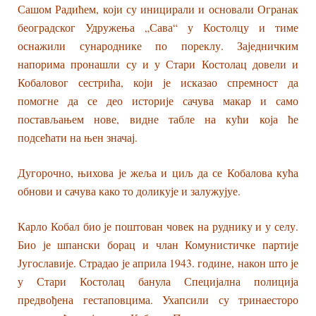
Сашом Радићем, који су иницирали и основали Огранак
београдског Удружења „Сава“ у Костолцу и тиме
оснажили сународнике по пореклу. Заједничким
напорима пронашли су и у Стари Костолац довели и
Кобаловог сестрића, који је исказао спремност да
помогне да се део историје сачува макар и само
постављањем нове, видне табле на кући која ће
подсећати на њен значај.
Дугорочно, њихова је жеља и циљ да се Кобалова кућа
обнови и сачува како то доликује и залужујуе.
Карло Кобал био је поштован човек на руднику и у селу.
Био је шпански борац и члан Комунистичке партије
Југославије. Страдао је априла 1943. године, након што је
у Стари Костолац банула Специјална полиција
предвођена гестаповцима. Ухапсили су тринаесторо