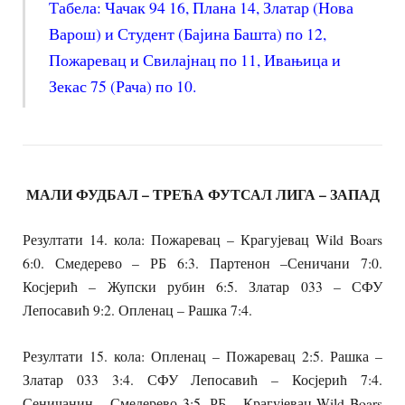
Табела: Чачак 94 16, Плана 14, Златар (Нова
Варош) и Студент (Бајина Башта) по 12,
Пожаревац и Свилајнац по 11, Ивањица и
Зекас 75 (Рача) по 10.
МАЛИ ФУДБАЛ – ТРЕЋА ФУТСАЛ ЛИГА – ЗАПАД
Резултати 14. кола: Пожаревац – Крагујевац Wild Boars
6:0. Смедерево – РБ 6:3. Партенон –Сеничани 7:0.
Косјерић – Жупски рубин 6:5. Златар 033 – СФУ
Лепосавић 9:2. Опленац – Рашка 7:4.
Резултати 15. кола: Опленац – Пожаревац 2:5. Рашка –
Златар 033 3:4. СФУ Лепосавић – Косјерић 7:4.
Сеничанин – Смедерево 3:5. РБ – Крагујевац Wild Boars