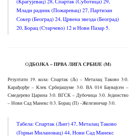
(Крагујевац) 28, Спартак (Суботица) 29,
Млади радник (Пожаревац) 27, Партизан
Сокер (Београд) 24, Црвена звезда (Београд)
20, Борац (Старчево) 12 и Нови Пазар 5.
ДБОЈКА – ПРВА ЛИГА СРБИЈЕ (М)
О
Резултати 19. кола: Спартак (Љ) – Металац Таково 3:0.
Карађорђе – Клек Србијашуме 3:0. ВА 014 Баувајсен –
Смедерево Царина 3:0. ВГСК – Дубочица 3:0. Јединство
– Нови Сад Манекс 0:3. Борац (П) –Железничар 3:0.
Табела: Спартак (Љиг) 47, Металац Таково
(Горњи Милановац) 44, Нови Сад Манекс