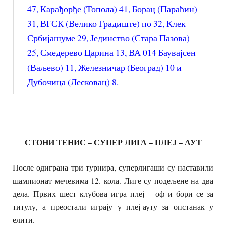
47, Карађорђе (Топола) 41, Борац (Параћин)
31, ВГСК (Велико Градиште) по 32, Клек
Србијашуме 29, Јединство (Стара Пазова)
25, Смедерево Царина 13, ВА 014 Баувајсен
(Ваљево) 11, Железничар (Београд) 10 и
Дубочица (Лесковац) 8.
СТОНИ ТЕНИС – СУПЕР ЛИГА – ПЛЕЈ – АУТ
После одиграна три турнира, суперлигаши су наставили
шампионат мечевима 12. кола. Лиге су подељене на два
дела. Првих шест клубова игра плеј – оф и бори се за
титулу, а преостали играју у плеј-ауту за опстанак у
елити.