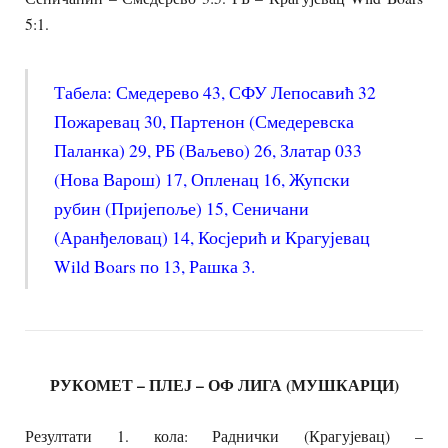
5:1.
Табела: Смедерево 43, СФУ Лепосавић 32
Пожаревац 30, Партенон (Смедеревска
Паланка) 29, РБ (Ваљево) 26, Златар 033
(Нова Варош) 17, Опленац 16, Жупски
рубин (Пријепоље) 15, Сеничани
(Аранђеловац) 14, Косјерић и Крагујевац
Wild Boars по 13, Рашка 3.
РУКОМЕТ – ПЛЕЈ – ОФ ЛИГА (МУШКАРЦИ)
Резултати 1. кола: Раднички (Крагујевац) –