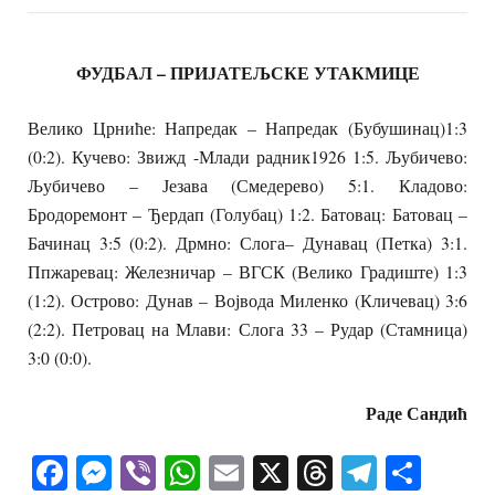
ФУДБАЛ – ПРИЈАТЕЉСКЕ УТАКМИЦЕ
Велико Црниће: Напредак – Напредак (Бубушинац)1:3
(0:2). Кучево: Звижд -Млади радник1926 1:5. Љубичево:
Љубичево – Језава (Смедерево) 5:1. Кладово:
Бродоремонт – Ђердап (Голубац) 1:2. Батовац: Батовац –
Бачинац 3:5 (0:2). Дрмно: Слога– Дунавац (Петка) 3:1.
Ппжаревац: Железничар – ВГСК (Велико Градиште) 1:3
(1:2). Острово: Дунав – Војвода Миленко (Кличевац) 3:6
(2:2). Петровац на Млави: Слога 33 – Рудар (Стамница)
3:0 (0:0).
Раде Сандић
Facebook
Messenger
Viber
WhatsApp
Email
X
Threads
Telegra
Shar