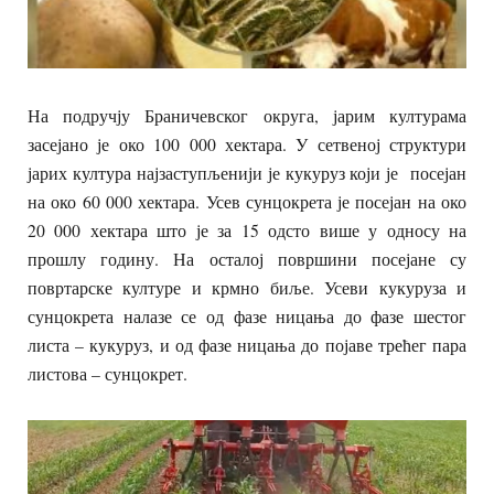
На подручју Браничевског округа, јарим културама
засејано је око 100 000 хектара. У сетвеној структури
јарих култура најзаступљенији је кукуруз који је посејан
на око 60 000 хектара. Усев сунцокрета је посејан на око
20 000 хектара што је за 15 одсто више у односу на
прошлу годину. На осталој површини посејане су
повртарске културе и крмно биље. Усеви кукуруза и
сунцокрета налазе се од фазе ницања до фазе шестог
листа – кукуруз, и од фазе ницања до појаве трећег пара
листова – сунцокрет.