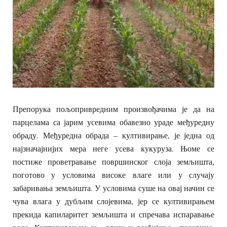
Препорука пољопривредним произвођачима је да на
парцелама са јарим усевима обавезно ураде међуредну
обраду. Међуредна обрада – култивирање, је једна од
најзначајнијих мера неге усева кукуруза. Њоме се
постиже проветравање површинског слоја земљишта,
поготово у условима високе влаге или у случају
забаривања земљишта. У условима суше на овај начин се
чува влага у дубљим слојевима, јер се култивирањем
прекида капиларитет земљишта и спречава испаравање