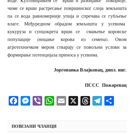
воде. Kултивирањем се врши и разбијање покорице,
чиме се врши растресање површинског слоја земљишта
па се вода равномерније упија и спречава се губљење
влаге. Међуредном обрадом земљишта у усевима
кукуруза и сунцокрета врши се смањење коровске
популације (ницање корова из семена). Овом
агротехничком мером стварају се повољни услови за
формирање потенцијала приноса у усевима.
Јоргованка Влајковац, дипл. инг.
ПССС Пожаревац
Facebook
Messenger
Viber
WhatsApp
Email
X
Threads
Telegra
Shar
ПОВЕЗАНИ ЧЛАНЦИ