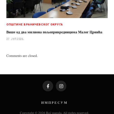
ОПШТИНЕ БРАНИЧЕВСКОГ ОКРУГА
Више од два милиона пољопривредницима Малог Црнића
27. ЈУЛ 2026.
Comments are closed.
Facebook
Instagram
И М П Р Е С У М
Copyright © 2026 Reč naroda. All rights reserved.