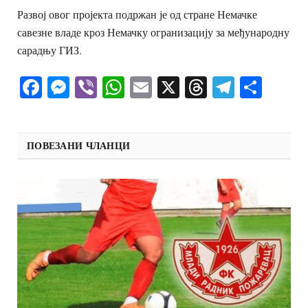
Развој овог пројекта подржан је од стране Немачке
савезне владе кроз Немачку огранизацију за међународну
сарадњу ГИЗ.
Facebook
Messenger
Viber
WhatsApp
Email
X
Threads
Telegra
Shar
ПОВЕЗАНИ ЧЛАНЦИ