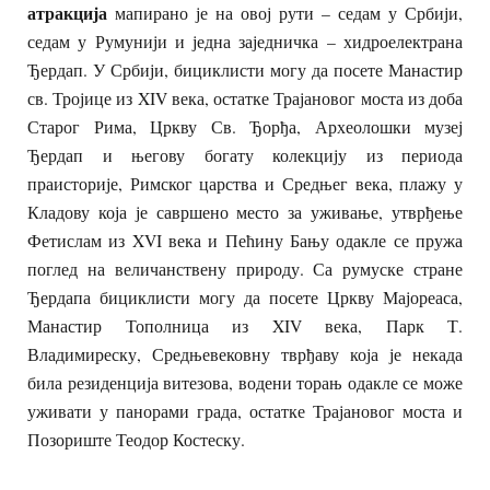
атракција
мапирано је на овој рути – седам у Србији,
седам у Румунији и једна заједничка – хидроелектрана
Ђердап. У Србији, бициклисти могу да посете Манастир
св. Тројице из XIV века, остатке Трајановог моста из доба
Старог Рима, Цркву Св. Ђорђа, Археолошки музеј
Ђердап и његову богату колекцију из периода
праисторије, Римског царства и Средњег века, плажу у
Кладову која је савршено место за уживање, утврђење
Фетислам из XVI века и Пећину Бању одакле се пружа
поглед на величанствену природу. Са румуске стране
Ђердапа бициклисти могу да посете Цркву Мајореаса,
Манастир Тополница из XIV века, Парк Т.
Владимиреску, Средњевековну тврђаву која је некада
била резиденција витезова, водени торањ одакле се може
уживати у панорами града, остатке Трајановог моста и
Позориште Теодор Костеску.