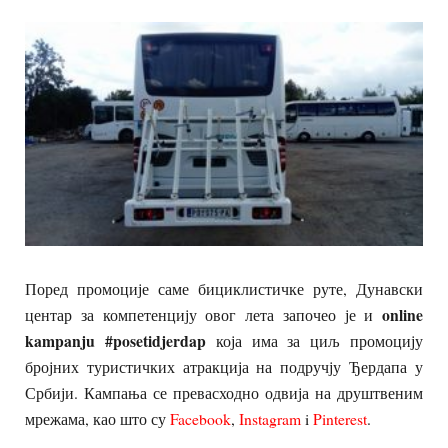
Поред промоције саме бициклистичке руте, Дунавски
online
центар за компетенцију овог лета започео је и
kampanju #posetidjerdap
која има за циљ промоцију
бројних туристичких атракција на подручју Ђердапа у
Србији. Кампања се превасходно одвија на друштвеним
мрежама, као што су
Facebook
,
Instagram
i
Pinterest
.