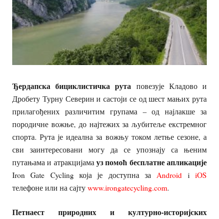
Ђердапска бициклистичка рута
повезује Кладово и
Дробету Турну Северин и састоји се од шест мањих рута
прилагођених различитим групама – од најлакше за
породичне вожње, до најтежих за љубитеље екстремног
спорта. Рута је идеална за вожњу током летње сезоне, а
сви заинтересовани могу да се упознају са њеним
уз помоћ бесплатне апликације
путањама и атракцијама
Iron Gate Cycling која је доступна за
Android
i
iOS
телефоне или на сајту
www.irongatecycling.com
.
Петнаест природних и културно-историјских