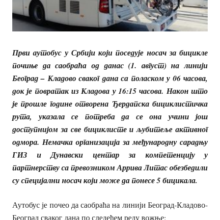
Први аутобус у Србији који поседује носач за бицикле
почиње да саобраћа од данас (1. август) на линији
Београд – Кладово сваког дана са поласком у 06 часова,
док је повратак из Кладова у 16:15 часова. Након што
је прошле године отворена Ђердапска бициклистичка
рута, указала се потреба да се она учини још
доступнијом за све бициклисте и љубитеље активног
одмора. Немачка организација за међународну сарадњу
ГИЗ и Дунавски центар за компетенцију у
партнерству са превозником Аррива Литас обезбедили
су специјални носач који може да понесе 5 бицикала.
Аутобус је почео да саобраћа на линији Београд-Кладово-
Београд сваког дана по следећем реду вожње: