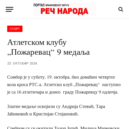
СПОРТ
Атлетском клубу
„Пожаревац“ 9 медаља
23. ОКТОБАР 2024.
Сомбор је у суботу, 19. октобра, био домаћин четвртог
кола кроса РТС-а. Атлетски клуб „Пожаревац“ наступио
је са 16 атлетичара и донео граду Пожаревцу 9 одличја.
Златне медаље освојили су Андрија Стевић, Тара
Јаћимовић и Кристијан Стојановић.
Сребром су се окитили Тодор Јотић, Милица Марковски,