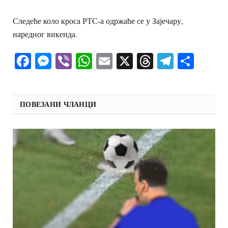
Следеће коло кроса РТС-а одржаће се у Зајечару,
наредног викенда.
Facebook
Messenger
Viber
WhatsApp
Email
X
Threads
Telegra
Shar
ПОВЕЗАНИ ЧЛАНЦИ