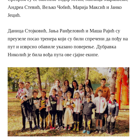
Андреа Стевић, Вељко Чобић, Марија Максић и Јанко
Јецић.
Даница Стојковић, Јања Ранђеловић и Маша Рајић су
преузеле посао тренера који су били спречени да пођу на
пут и изврсно обавиле указано поверење. Дубравка
Николић је била вођа пута ове сјајне екипе.