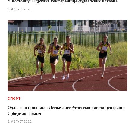
У Костолцу: Одржане конференције фудбалских клубова
5. АВГУСТ 2026.
СПОРТ
Одложено прво коло Летње лиге Атлетског савеза централне
Србије до даљњег
5. АВГУСТ 2026.