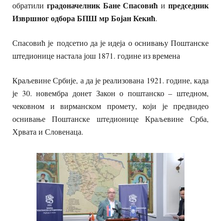
градоначелник Бане Спасовић
председник
обратили
и
Извршног одбора БПШ мр Бојан Кекић
.
Спасовић је
подсетио да је идеја о оснивању Поштанске
штедионице настала још 1871. године из времена
Краљевине Србије, а да је реализована 1921. године, када
је 30. новембра донет Закон о поштанско – штедном,
чековном и вирманском промету, који је предвидео
оснивање Поштанске штедионице Краљевине Срба,
Хрвата и Словенаца.