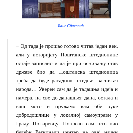
Бане Спасовић
– Од тада је прошао готово читав један век,
али у историјату Поштанске штедионице
остаје записано и да је при оснивању став
државе био да Поштанска штедионица
треба да буде расадник штедње, васпитач
народа…
Уверен сам да је тадашња идеја и
намера, па све до данашњег дана, остала и
ваш мото и пружамо вам обе руке
добродошлице у локалној самоуправи у
Граду Пожаревцу. Поносан сам што као
буд
ући Регионали центар на овај начин