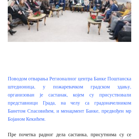
Поводом отварања Регионалног центра
Банке Поштанска
штедионица, у
пожаревачком градском здању,
организован је састанак, којем су присуствовали
представници Града, на челу са градоначелником
Банетом Спасовићем, и менаџмент Банке, предвођен мр
Бојаном Кекићем.
Пре почетка радног дела састанка, присутнима су се