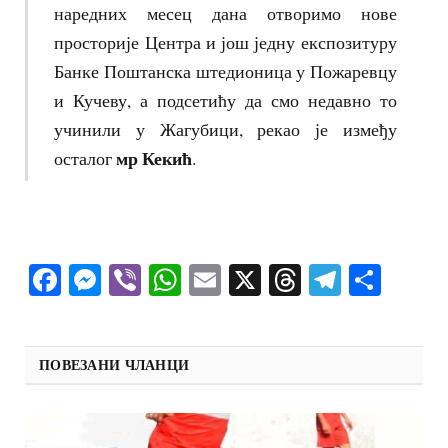
наредних месец дана отворимо нове
просторије Центра и још једну експозитуру
Банке Поштанска штедионица у Пожаревцу
и Кучеву, а подсетићу да смо недавно то
учинили у Жагубици, рекао је између
мр Кекић
осталог
.
Facebook
Messenger
Viber
WhatsApp
Email
X
Threads
Telegra
Shar
ПОВЕЗАНИ ЧЛАНЦИ