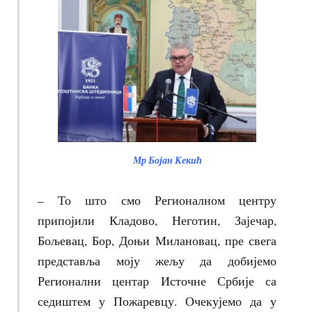
Мр Бојан Кекић
– То што смо Регионалном центру
припојили Кладово, Неготин, Зајечар,
Бољевац, Бор, Доњи Милановац, пре свега
представља моју жељу да добијемо
Регионални центар Источне Србије са
седиштем у Пожаревцу. Очекујемо да у