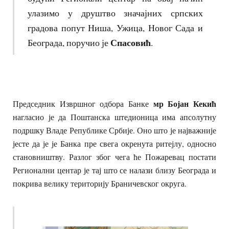
улазимо у друштво значајних српских
градова попут Ниша, Ужица, Новог Сада и
Спасовић
Београда, поручио је
.
мр Бојан Кекић
Председник Извршног одбора Банке
нагласио је да Поштанска штедионица има апсолутну
подршку Владе Републике Србије. Оно што је најважније
јесте да је је Банка пре свега окренута ритејлу, односно
становништву. Разлог због чега ће Пожаревац постати
Регионални центар је тај што се налази близу Београда и
покрива велику територију Браничевског округа.