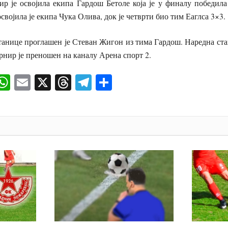
ир је освојила екипа Гардош Бетоле која је у финалу победила
освојила је екипа Чука Олива, док је четврти био тим Еаглса 3×3.
станице проглашен је Стеван Жигон из тима Гардош. Наредна стан
урнир је преношен на каналу Арена спорт 2.
ok
senger
iber
WhatsApp
Email
X
Threads
Telegram
Share
И