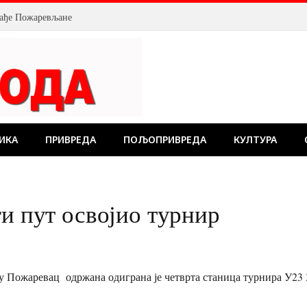
млађе Пожаревљане
ИКА
ПРИВРЕДА
ПОЉОПРИВРЕДА
КУЛТУРА
ги пут освојио турнир
 Пожаревац одржана одиграна је четврта станица турнира У23 3