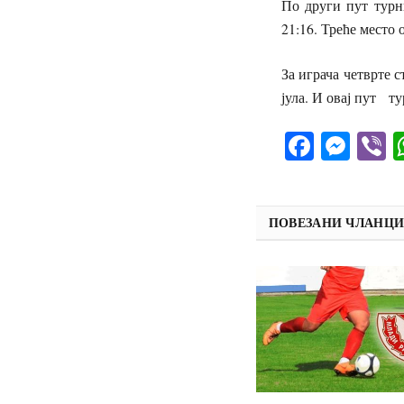
По други пут турн
21:16. Треће место 
За играча четврте 
јула. И овај пут т
Facebo
Mes
V
ПОВЕЗАНИ ЧЛАНЦ