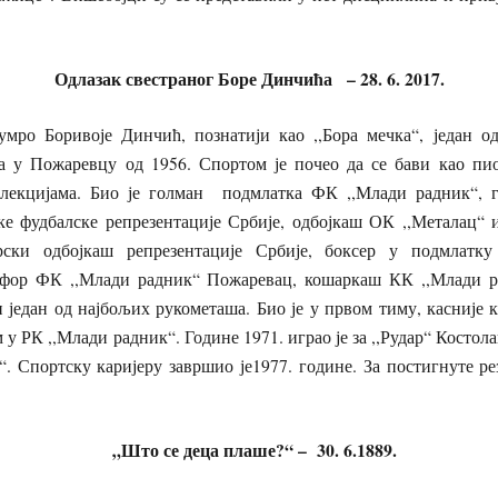
Одлазак свестраног Боре Динчића – 28. 6. 2017.
мро Боривоје Динчић, познатији као ,,Бора мечка“, један од
а у Пожаревцу од 1956. Спортом је почео да се бави као п
лекцијама. Био је голман подмлатка ФК ,,Млади радник“, г
е фудбалске репрезентације Србије, одбојкаш ОК ,,Металац“ 
рски одбојкаш репрезентације Србије, боксер у подмлатку
рфор ФК ,,Млади радник“ Пожаревац, кошаркаш КК ,,Млади р
 један од најбољих рукометаша. Био је у првом тиму, касније
 у РК ,,Млади радник“. Године 1971. играо је за ,,Рудар“ Костолац
. Спортску каријеру завршио је1977. године. За постигнуте ре
„Што се деца плаше?“ – 30. 6.1889.