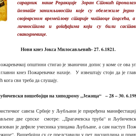
сарадник наше Редакције Зоран Стокић проналаз
познате занимљивости које су обележиле једн
својеврсном времеплову старије читаоце подсећа, а
личностима и догађајима који су били саста
свакодневице.
Нови кнез Јокса Милосављевић-
27. 6.1821.
жаревачкој општини стигао је званични допис у коме се ова у
главни кнез Пожаревачке нахије. У извештају стоји да је гла
 кога сви треба да слушају.
бичевски вишебојци на хиподрому „Јежица“ – 28 – 30. 6.19
ристичког савеза Србије у Љубљани је приређена манифестација
тављене две српске смотре: ,,Драгачевска труба“ и Љубичевс
зован је дефиле учесника улицама Љубљане, а сам наступ По
Јежице“. Вишебојци су се представили у пет дисциплина и при