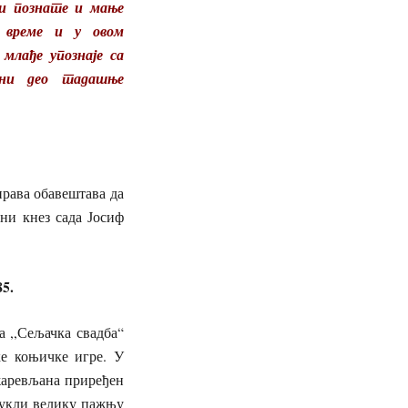
и познате и мање
о време и у овом
 млађе упознаје са
вни део тадашње
права обавештава да
вни кнез сада Јосиф
85.
 ,,Сељачка свадба“
ке коњичке игре. У
жаревљана приређен
вукли велику пажњу