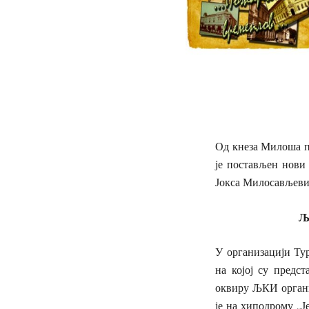
Од кнеза Милоша по
је постављен нови 
Јокса Милосављевић
Љу
У организацији Ту
на којој су предс
оквиру ЉКИ органи
је на хиподрому „