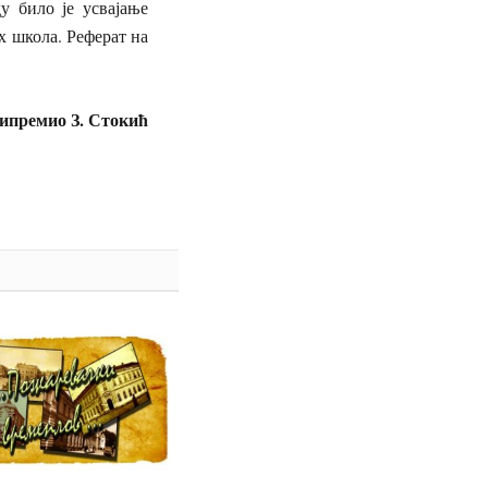
у било је усвајање
х школа. Реферат на
премио З. Стокић