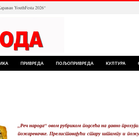
араван YouthFestа 2026“
ИКА
ПРИВРЕДА
ПОЉОПРИВРЕДА
КУЛТУРА
„Реч народа“ овом рубриком подсећа на давно прохуј
пожаревачке. Прелиставајући стару штампу и пожу