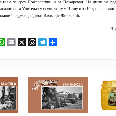
итеља за срез Пожаревачки и за Пожаревац. На дневном ред
засланика за Учитељску скупштину у Нишу и за Надзор основни
плаше?“ одржао је ђакон Василије Живковић.
При
ok
senger
iber
WhatsApp
Email
X
Threads
Telegram
Share
И