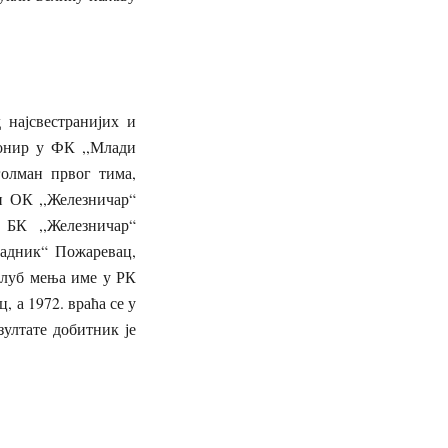
 најсвестранијих и
ионир у ФК ,,Млади
олман првог тима,
и ОК ,,Железничар“
 БК ,,Железничар“
адник“ Пожаревац,
 клуб мења име у РК
, а 1972. враћа се у
зултате добитник је