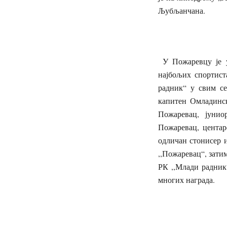
Љубљанчана.
У Пожаревцу је у
најбољих спортист
радник“ у свим се
капитен Омладинск
Пожаревац, јунио
Пожаревац, цента
одличан стонисер и
,,Пожаревац“, затим
РК ,,Млади радник“
многих награда.