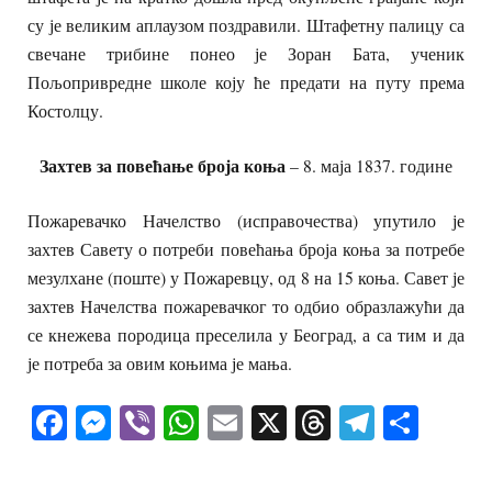
су је великим аплаузом поздравили. Штафетну палицу са
свечане трибине понео је Зоран Бата, ученик
Пољопривредне школе коју ће предати на путу према
Костолцу.
Захтев за повећање броја коња
– 8. маја 1837. године
Пожаревачко Начелство (исправочества) упутило је
захтев Савету о потреби повећања броја коња за потребе
мезулхане (поште) у Пожаревцу, од 8 на 15 коња. Савет је
захтев Начелства пожаревачког то одбио образлажући да
се кнежева породица преселила у Београд, а са тим и да
је потреба за овим коњима је мања.
Facebook
Messenger
Viber
WhatsApp
Email
X
Threads
Telegra
Shar