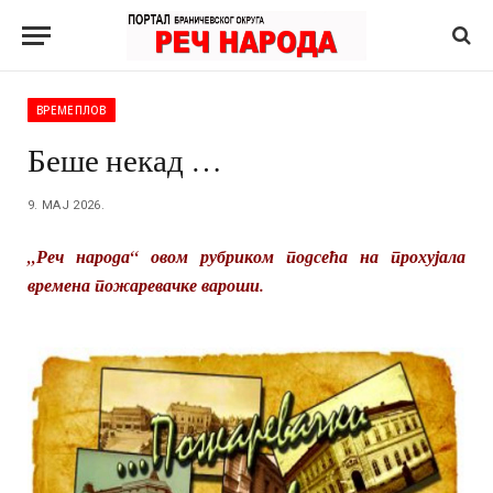
ВРЕМЕПЛОВ
Беше некад …
9. МАЈ 2026.
„Реч народа“ овом рубриком подсећа на прохујала
времена пожаревачке вароши.