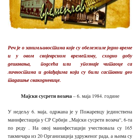
Реч је о занимљивостима које су обележиле једно време
и у овом својеврсном времеплову, сходно добу
дешавања, подсећа или упознаје читаоце са
личностима и догађајима који су били саставни део
тадашње свакодневице.
Мајски сусрети возача
– 6. маја 1984. године
У недељу 6. маја, одржана је у Пожаревцу јединствена
манифестација у СР Србији ,,Мајски сусрети возача“, 6-та
по реду . На овој манифестацији учествовала су 165
такмичара из 20 Организација удруженог рада, а њима су