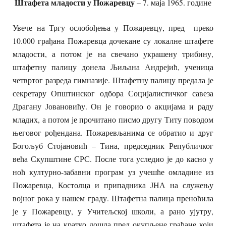
Штафета младости у Пожаревцу
– 7. маја 1965. године
Увече на Тргу ослобођења у Пожаревцу, пред преко
10.000 грађана Пожаревца дочекане су локалне штафете
младости, а потом је на свечано украшену трибину,
штафетну палицу донела Љиљана Андрејић, ученица
четвртог разреда гимназије. Штафетну палицу предала је
секретару Општинског одбора Социјалистичког савеза
Драгану Јовановићу. Он је говорио о акцијама и раду
младих, а потом је прочитано писмо другу Титу поводом
његовог рођендана. Пожаревљанима се обратио и друг
Богољуб Стојановић – Тина, председник Републичког
већа Скупштине СРС. После тога уследио је до касно у
ноћ културно-забавни програм уз учешће омладине из
Пожаревца, Костолца и припадника ЈНА на служењу
војног рока у нашем граду. Штафетна палица преноћила
је у Пожаревцу, у Учитељској школи, а рано ујутру,
штафета је на кратко дошла пред окупљене грађане који