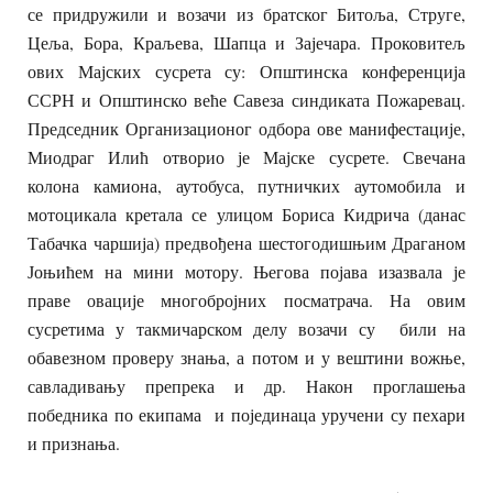
се придружили и возачи из братског Битоља, Струге,
Цеља, Бора, Краљева, Шапца и Зајечара. Проковитељ
ових Мајских сусрета су: Општинска конференција
ССРН и Општинско веће Савеза синдиката Пожаревац.
Председник Организационог одбора ове манифестације,
Миодраг Илић отворио је Мајске сусрете. Свечана
колона камиона, аутобуса, путничких аутомобила и
мотоцикала кретала се улицом Бориса Кидрича (данас
Табачка чаршија) предвођена шестогодишњим Драганом
Јоњићем на мини мотору. Његова појава изазвала је
праве овације многобројних посматрача. На овим
сусретима у такмичарском делу возачи су били на
обавезном проверу знања, а потом и у вештини вожње,
савладивању препрека и др. Након проглашења
победника по екипама и појединаца уручени су пехари
и признања.