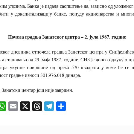
им улозима, Банка је издала саопштење да, зависно од уложеног
жити у докапитализацију банке, понуду акционарства и мног
Почела градња Занатског центра – 2. јула 1987. године
ског дневника отпочела градња Занатског центра у Синђелићев
а становања од 29. маја 1987. године, СИЗ је донео одлуку о 
нтра укупне површине од преко 570 квадрата у коме ће се н
ост градње износи 301.976.018 динара.
. Занатски центар још није завршен.
ok
senger
iber
WhatsApp
Email
X
Threads
Telegram
Share
И