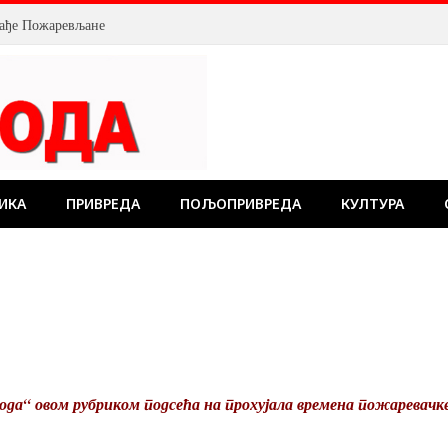
млађе Пожаревљане
ИКА
ПРИВРЕДА
ПОЉОПРИВРЕДА
КУЛТУРА
ода“ овом рубриком подсећа на прохујала времена пожаревачк