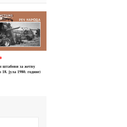
В
 штабови за жетву
 18. јула 1980. године)