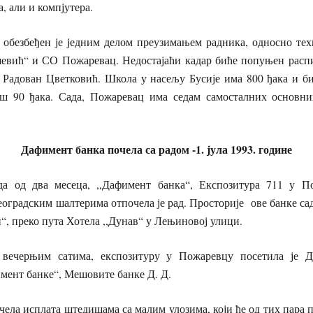
, али и компјутера.
 обезбеђен је једним делом преузимањем радника, односно те
вић“ и СО Пожаревац. Недостајаћи кадар биће попуњен расп
 Радован Цветковић. Школа у насељу Бусије има 800 ђака и би
ш 90 ђака. Сада, Пожаревац има седам самосталних основни
Дафимент банка почела са радом -1. јула 1993. године
а од два месеца, ,,Дафимент банка“, Експозитура 711 у По
оградским шалтерима отпочела је рад. Просторије ове банке сад
и“, преко пута Хотела ,,Дунав“ у Лењиновој улици.
 вечерњим сатима, експозитуру у Пожаревцу посетила је 
имент банке“, Мешовите банке Д. Д.
чела исплата штедишама са малим улозима, који ће од тих пара 