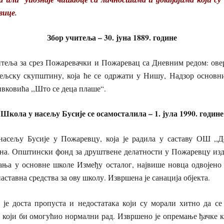
вице.
Збор учитеља – 30. јуна 1889. године
итеља за срез Пожаревачки и Пожаревац са Дневним редом: овер
тељску скупштину, која ће се одржати у Нишу, Надзор основн
вковића ,,Што се деца плаше“.
Школа у насељу Бусије се осамосталила – 1. јула 1990. године
асељу Бусије у Пожаревцу, која је радила у саставу ОШ ,,Д
лна. Општински фонд за друштвене делатности у Пожаревцу издв
ања у основне школе Између осталог, највише новца одвојено 
аставна средства за ову школу. Извршена је санација објекта.
 је доста пропуста и недостатака који су морали хитно да се
 који би омогућио нормални рад. Извршено је опремање ђачке к