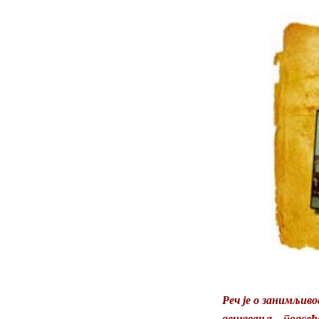
Реч је о занимљиво
дешавања, подсећа