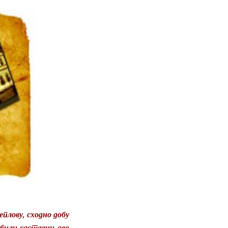
еплову, сходно добу
 били саставни део