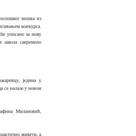
хнолошког вишка из
исивањем конкурса.
ће уписано за нову
х школа савремено
жаревцу, једина у
а се налазе у новом
Дафина Милановић,
практично живети, а