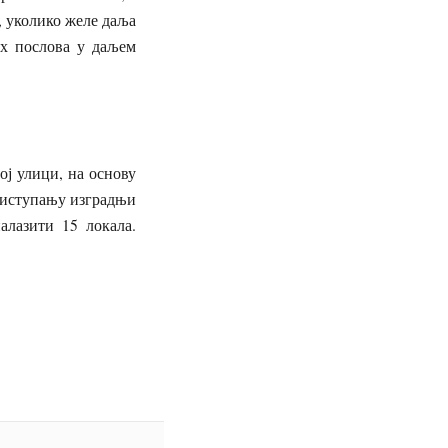
, уколико желе даља
их послова у даљем
ој улици, на основу
приступању изградњи
алазити 15 локала.