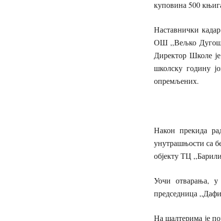
куповина 500 књига
Наставнички кадар
ОШ ,,Вељко Дугоше
Директор Школе је
школску годину јо
опремљених.
Након прекида рад
унутрашњости са бе
објекту ТЦ ,,Барил
Уочи отварања, у
председница ,,Даф
На шалтерима је по