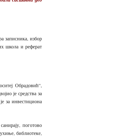
а записника, избор
их школа и реферат
оситеј Обрадовић“,
ојио је средства за
је за инвестициона
 санирају, поготово
ухиње, библиотеке,