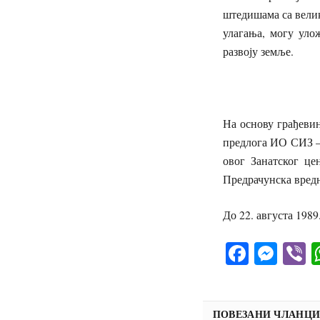
штедишама са велик
улагања, могу уло
развоју земље.
На основу грађевин
предлога ИО СИЗ – 
овог Занатског це
Предрачунска вредн
До 22. августа 1989
Facebo
Mes
V
ПОВЕЗАНИ ЧЛАНЦ