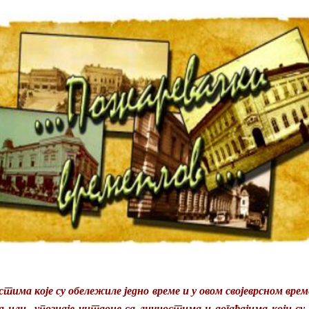
стима које су обележиле једно време и у овом својеврсном врем
 или упознаје читаоце са личностима и догађајима који су