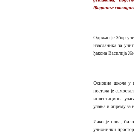
тадашње свакодне
Одржан је Збор уч
изасланика за учи
ђакона Василија Жи
Основна школа у н
постала је самоста
инвестициона улаг
улања и опрему за н
Иако је нова, било
учионички простор