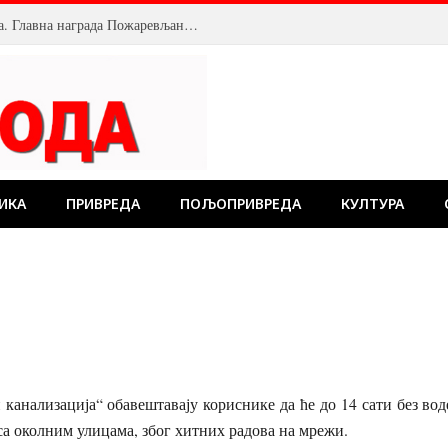
Велика посећеност Костолачког котлића. Главна награда Пожаревљанину
ИКА
ПРИВРЕДА
ПОЉОПРИВРЕДА
КУЛТУРА
канализација“ обавештавају кориснике да ће до 14 сати без во
са околним улицама, због хитних радова на мрежи.