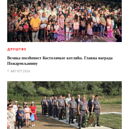
ДРУШТВО
Велика посећеност Костолачког котлића. Главна награда
Пожаревљанину
7. АВГУСТ 2026.