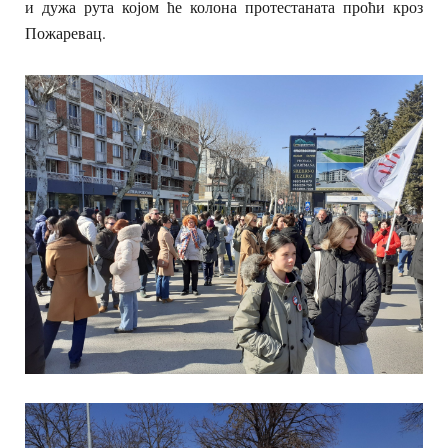
и дужа рута којом ће колона протестаната проћи кроз
Пожаревац.