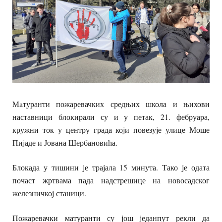
Maтуранти пожаревачких средњих школа и њихови
наставници блокирали су и у петак, 21. фебруара,
кружни ток у центру града који повезује улице Моше
Пијаде и Јована Шербановића.
Блокада у тишини је трајала 15 минута. Тако је одата
почаст жртвама пада надстрешице на новосадског
железничкој станици.
Пожаревачки матуранти су још једанпут рекли да