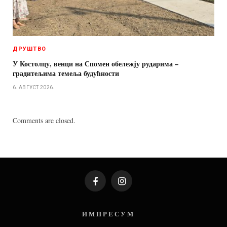
ДРУШТВО
У Костолцу, венци на Спомен обележју рударима –
градитељима темеља будућности
6. АВГУСТ 2026.
Comments are closed.
Facebook
Instagram
И М П Р Е С У М