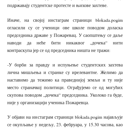
подржавају студентске протесте и њихове захтеве.
Иначе, на својој инстаграм страници blokada.pogim
огласили су се ученици ове школе поводом доласка
председника државе у Пожаревац. У саопштењу се даље
наводи да неће бити никаквог „дочека“ нити
контраскупа јер се од председника ништа не тражи:
-У борби за правду и испуњење студентских захтева
лична мишљења и странке су ирелевантне. Желимо да
наставимо да тежимо ка праведнијој земљи и ту није
место страначкој политици. Ограђујемо се од могућих
скупова поводом „дочека“ председника. Уколоко га буде,
није у организацији ученика Пожаревца.
У објави на инстаграм страници blokada.pogim најављује
се окупљање у недељу, 23. фебруара, у 15.30 часова, као