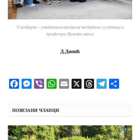
У културно – уметничком програму наступили су ученици и
професори Музичке школе
Д.Динић
Facebook
Messenger
Viber
WhatsApp
Email
X
Threads
Telegra
Shar
ПОВЕЗАНИ ЧЛАНЦИ