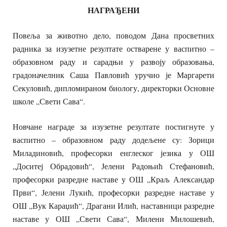
НАГРАЂЕНИ
Повеља за животно дело, поводом Дана просветних
радника за изузетне резултате остварене у васпитно –
образовном раду и сарадњи у развоју образовања,
градоначелник Саша Павловић уручио је Маргарети
Секуловић, дипломираном биологу, директорки Основне
школе „Свети Сава“.
Новчане награде за изузетне резултате постигнуте у
васпитно – образовном раду додељене су: Зорици
Миладиновић, професорки енглеског језика у ОШ
„Доситеј Обрадовић“, Јелени Радоњић Стефановић,
професорки разредне наставе у ОШ „Краљ Александар
Први“, Јелени Лукић, професорки разредне наставе у
ОШ „Вук Караџић“, Драгани Илић, наставници разредне
наставе у ОШ „Свети Сава“, Милени Милошевић,