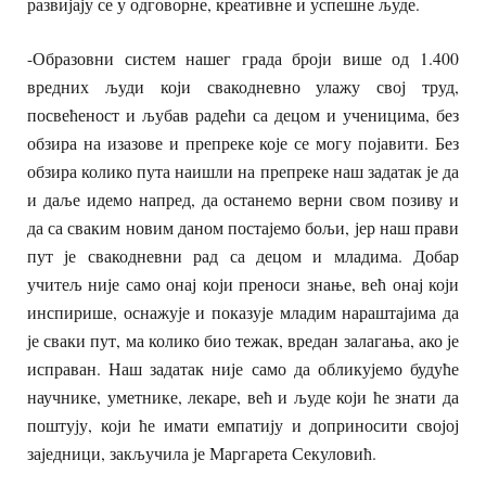
развијају се у одговорне, креативне и успешне људе.
-Образовни систем нашег града броји више од 1.400
вредних људи који свакодневно улажу свој труд,
посвећеност и љубав радећи са децом и ученицима, без
обзира на изазове и препреке које се могу појавити. Без
обзира колико пута наишли на препреке наш задатак је да
и даље идемо напред, да останемо верни свом позиву и
да са сваким новим даном постајемо бољи, јер наш прави
пут је свакодневни рад са децом и младима. Добар
учитељ није само онај који преноси знање, већ онај који
инспирише, оснажује и показује младим нараштајима да
је сваки пут, ма колико био тежак, вредан залагања, ако је
исправан. Наш задатак није само да обликујемо будуће
научнике, уметнике, лекаре, већ и људе који ће знати да
поштују, који ће имати емпатију и доприносити својој
заједници, закључила је Маргарета Секуловић.