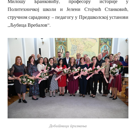
Милошу Бранковићу, професору историје у
Политехничкој школи и Јелени Стојчић Станковић,
стручном сараднику – педагогу у Предшколској установи
„Љубица Вребалов“.
Добитници признања