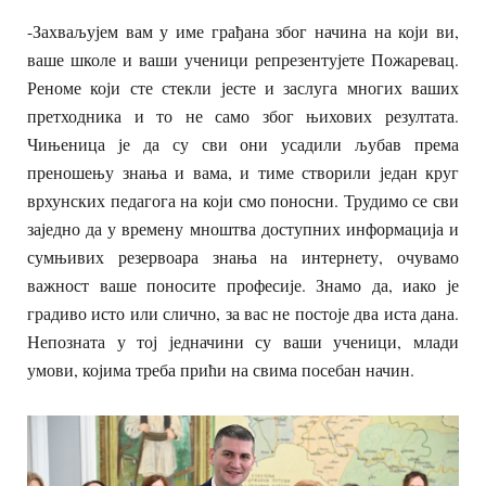
-Захваљујем вам у име грађана због начина на који ви,
ваше школе и ваши ученици репрезентујете Пожаревац.
Реноме који сте стекли јесте и заслуга многих ваших
претходника и то не само због њихових резултата.
Чињеница је да су сви они усадили љубав према
преношењу знања и вама, и тиме створили један круг
врхунских педагога на који смо поносни. Трудимо се сви
заједно да у времену мноштва доступних информација и
сумњивих резервоара знања на интернету, очувамо
важност ваше поносите професије. Знамо да, иако је
градиво исто или слично, за вас не постоје два иста дана.
Непозната у тој једначини су ваши ученици, млади
умови, којима треба прићи на свима посебан начин.