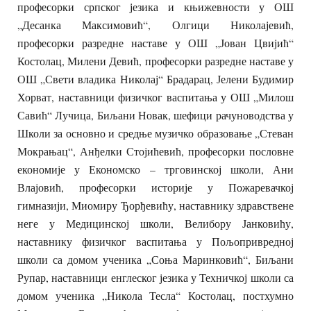
професорки српског језика и књижевности у ОШ
„Десанка Максимовић“, Олгици Николајевић,
професорки разредне наставе у ОШ „Јован Цвијић“
Костолац, Милени Девић, професорки разредне наставе у
ОШ „Свети владика Николај“ Брадарац, Јелени Будимир
Хорват, наставници физичког васпитања у ОШ „Милош
Савић“ Лучица, Биљани Новак, шефици рачуноводства у
Школи за основно и средње музичко образовање „Стеван
Мокрањац“, Анђелки Стојићевић, професорки пословне
економије у Економско – трговинској школи, Ани
Влајовић, професорки историје у Пожаревачкој
гимназији, Миомиру Ђорђевићу, наставнику здравствене
неге у Медицинској школи, Велибору Јанковићу,
наставнику физичког васпитања у Пољопривредној
школи са домом ученика „Соња Маринковић“, Биљани
Рупар, наставници енглеског језика у Техничкој школи са
домом ученика „Никола Тесла“ Костолац, постхумно