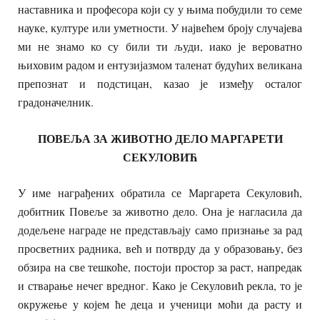
наставника и професора који су у њима побудили то семе
науке, културе или уметности. У највећем броју случајева
ми не знамо ко су били ти људи, иако је вероватно
њиховим радом и ентузијазмом таленат будућих великана
препознат и подстицан, казао је између осталог
градоначелник.
ПОВЕЉА ЗА ЖИВОТНО ДЕЛО МАРГАРЕТИ
СЕКУЛОВИЋ
У име награђених обратила се Маргарета Секуловић,
добитник Повеље за животно дело. Она је нагласила да
додељене награде не представљају само признање за рад
просветних радника, већ и потврду да у образовању, без
обзира на све тешкоће, постоји простор за раст, напредак
и стварање нечег вредног. Како је Секуловић рекла, то је
окружење у којем ће деца и ученици моћи да расту и