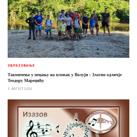
ОБРАЗОВАЊЕ
Такмичење у пецању на пловак у Волуји : Златно одличје
Теодору Марецићу
3. АВГУСТ 2026.