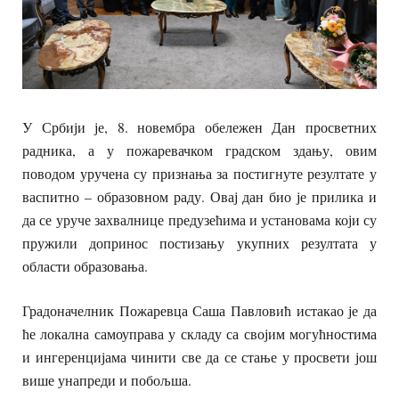
У Србији је, 8. новембра обележен Дан просветних
радника, а у пожаревачком градском здању, овим
поводом уручена су признања за постигнуте резултате у
васпитно – образовном раду. Овај дан био је прилика и
да се уруче захвалнице предузећима и установама који су
пружили допринос постизању укупних резултата у
области образовања.
Градоначелник Пожаревца Саша Павловић истакао је да
ће локална самоуправа у складу са својим могућностима
и ингеренцијама чинити све да се стање у просвети још
више унапреди и побољша.