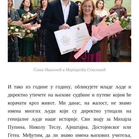
Саша Павловић и Маргарета Секуловић
И тако из године у годину, обликујете младе људе и
директно утичете на њихове судбине и путеве којим ће
корачати кроз живот. Ми данас, на жалост, не знамо
имена многих људи који су директно утицали на
генијалне људе наше историје. Сви знају за Михајла
Пупина, Николу Теслу, Ајнштајна, Достојевског или
Гетеа. Међутим, да ли знамо имена њихових учитеља,