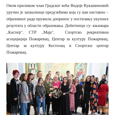
Овом приликом члан Градског већа Видоје Вукашиновић
уручио је захвалнице предузећима која су ван наставно –
образовног рада пружила допринос у постизању укупних
резултата у области образовања. Добитници су: књижара
„Каспер“, СТР „Маја“, Спортско рекреативна
асоцијација Пожаревац, Центар за културу Пожаревац,
Центар за културу Костолац и Спортски центар
Пожаревац.