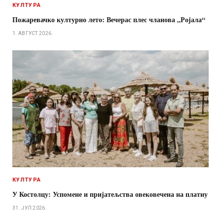
КУЛТУРА
Пожаревачко културно лето: Вечерас плес чланова „Ројала“
1. АВГУСТ 2026.
КУЛТУРА
У Костолцу: Успомене и пријатељства овековечена на платну
31. ЈУЛ 2026.