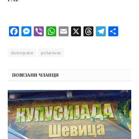
Facebook
Messenger
Viber
WhatsApp
Email
X
Threads
Telegra
Shar
danisrpske
požarevac
ПОВЕЗАНИ ЧЛАНЦИ