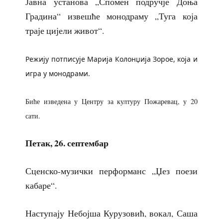
Јавна установа „Спомен подручје Доња
Градина“ извешће монодраму „Туга која
траје цијели живот“.
Режију потписује Марија Колонџија Зорое, која и
игра у монодрами.
Биће изведена у
Центру за културу Пожаревац, у 20
сати.
Петак, 26. септембар
Сценско-музички перформанс „Џез поези
кабаре“.
Наступају Небојша Курузовић, вокал, Саша