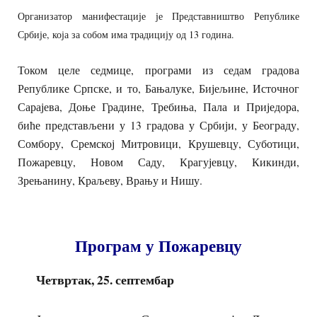
Организатор манифестације је Представништво Републике
Србије, која за собом има традицију од 13 година.
Током целе седмице, програми из седам градова
Републике Српске, и то, Бањалуке, Бијељине, Источног
Сарајева, Доње Градине, Требиња, Пала и Приједора,
биће представљени у 13 градова у Србији, у Београду,
Сомбору, Сремској Митровици, Крушевцу, Суботици,
Пожаревцу, Новом Саду, Крагујевцу, Кикинди,
Зрењанину, Краљеву, Врању и Нишу.
Програм у Пожаревцу
Четвртак, 25. септембар