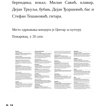
берендика, вокал, Милан Савић, клавир,
Дејан Тркуља, бубањ, Дејан Ђоршевић, бас и
Стефан Тешановић, гитара.
Место одржавања концерта је
Центар за културу
Пожаревац, у 20 сати.
Р. Н.