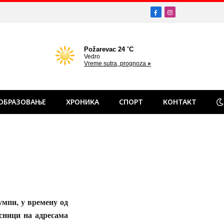
Facebook
Instagram
ОБРАЗОВАЊЕ
ХРОНИКА
СПОРТ
КОНТАКТ
умпи, у времену од
исници на адресама