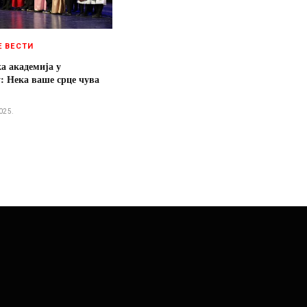
Е ВЕСТИ
а академија у
: Нека ваше срце чува
025.