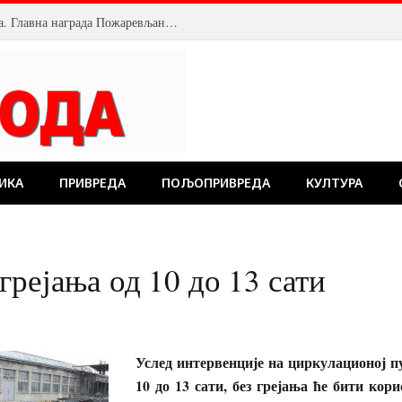
Велика посећеност Костолачког котлића. Главна награда Пожаревљанину
ИКА
ПРИВРЕДА
ПОЉОПРИВРЕДА
КУЛТУРА
рејања од 10 до 13 сати
Услед интервенције на циркулационој п
10 до 13 сати, без грејања ће бити кор