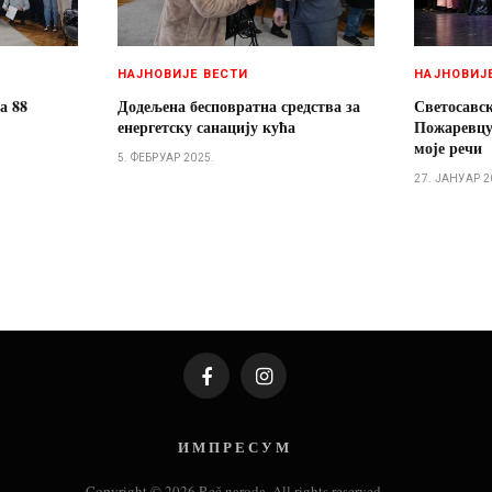
НАЈНОВИЈЕ ВЕСТИ
НАЈНОВИЈ
а 88
Додељена бесповратна средства за
Светосавск
енергетску санацију кућа
Пожаревцу
моје речи
5. ФЕБРУАР 2025.
27. ЈАНУАР 2
Facebook
Instagram
И М П Р Е С У М
Copyright © 2026 Reč naroda. All rights reserved.