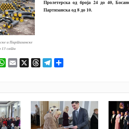
Пролетерска од броја 24 до 40, Босан
Партизанска од 8 до 10.
кске и Партизанске
до 13 сати
ok
senger
iber
WhatsApp
Email
X
Threads
Telegram
Share
И