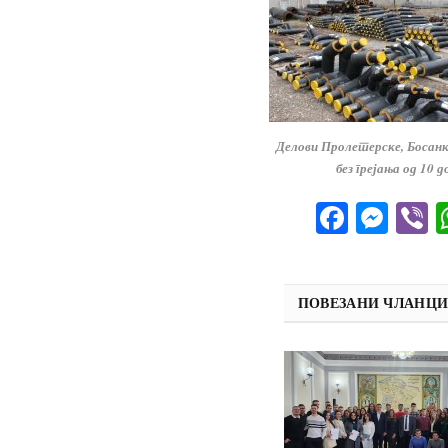
Делови Пролетерске, Босан
без грејања од 10 
Facebo
Mes
V
ПОВЕЗАНИ ЧЛАНЦ