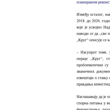
планираном реконст
Између осталог, н
2018. до 2026. год
које је усвојио На
наводи се да „све 
„Круг“ описује се к
– Насупрот томе, 
пијаце „Круг“, с
проблематични су 
званичних докумен
извештаји о стању 
правдања инвестици
Наглашавају да је п
спорна питања у ве
финансирања, разл