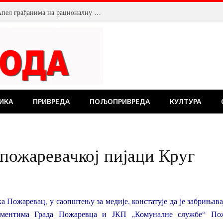
Смањен притисак воде у Пожаревцу. Апел грађанима на рационалну потрошњу
ИКА
ПРИВРЕДА
ПОЉОПРИВРЕДА
КУЛТУРА
 пожаревачкој пијаци Круг
а Пожаревац, у саопштењу за медије, констатује да је забрињав
ументима Града Пожаревца и ЈКП „Комуналне службе“ Пож