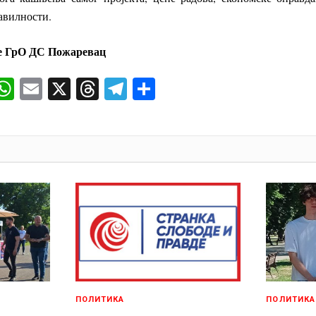
авилности.
е
ГрО ДС Пожарев
ац
ok
senger
iber
WhatsApp
Email
X
Threads
Telegram
Share
И
ПОЛИТИКА
ПОЛИТИКА