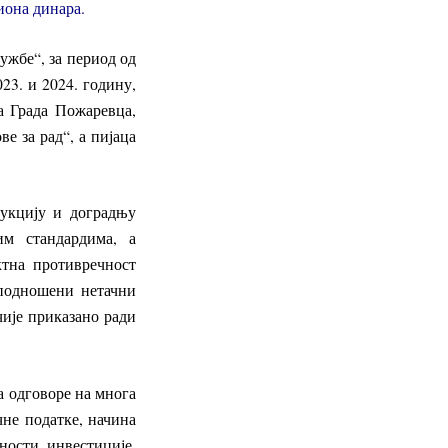
иона динара.
жбе“, за период од
23. и 2024. годину,
на Града Пожаревца,
е за рад“, а пијаца
рукцију и доградњу
им стандардима, а
ктна противречност
 подношени нетачни
чије приказано ради
ва одговоре на многа
чне податке, начина
ности инвестиције,