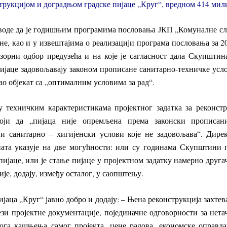
рукцијом и доградњом градске пијаце „Круг“, вредном 414 мил
аводе да је годишњим програмима пословања ЈКП „Комуналне слу
ине, као и у извештајима о реализацији програма пословања за 20
дзорни одбор предузећа и на које је сагласност дала Скупшти
пијаце задовољавају законом прописане санитарно-техничке услов
ао објекат са „оптималним условима за рад“.
у техничким карактеристикама пројектног задатка за реконст
тоји да „пијаца није опремљена према законски прописан
и санитарно – хигијенски услови које не задовољава“. Дире
ата указује на две могућности: или су годинама Скупштини
пијаце, или је стање пијаце у пројектном задатку намерно друга
је, додају, између осталог, у саопштењу.
ијаца „Круг“ јавно добро и додају: – Њена реконструкција захте
зи пројектне документације, појединачне одговорности за нета
ога кашњења самог пројекта, цене радова, економске оправда