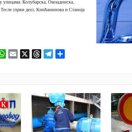
у улицама: Колубарска, Омладинска,
Тесле (први део), Книћанинова и Станоја
ok
senger
iber
WhatsApp
Email
X
Threads
Telegram
Share
И