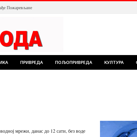
млађе Пожаревљане
ИКА
ПРИВРЕДА
ПОЉОПРИВРЕДА
КУЛТУРА
водној мрежи, данас до 12 сати, без воде