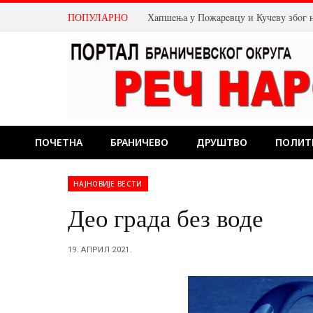
ПОПУЛАРНО
Хaпшeњa у Пoжaрeвцу и Кучeву збoг 
ПОЧЕТНА
БРАНИЧЕВО
ДРУШТВО
ПОЛИТ
НАЈНОВИЈЕ ВЕСТИ
Део града без воде
19. АПРИЛ 2021.