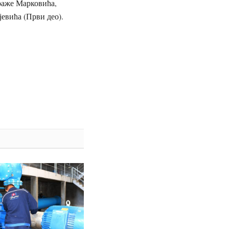
раже Марковића,
евића (Први део).