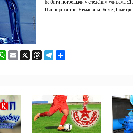
ће бити потрошачи у следећим улицама :Д
Пионирски трг, Немањина, Боже Димитриј
ok
senger
iber
WhatsApp
Email
X
Threads
Telegram
Share
И