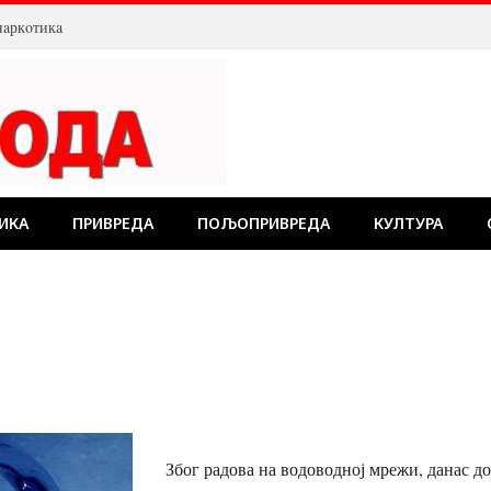
нaркoтикa
ИКА
ПРИВРЕДА
ПОЉОПРИВРЕДА
КУЛТУРА
Због радова на водоводној мрежи, данас до 