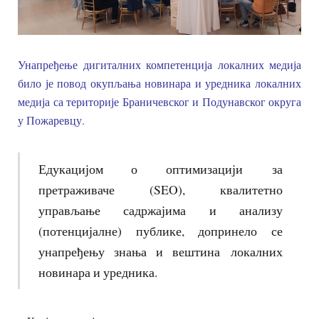
Унапређење дигиталних компетенција локалних медија
било је повод окупљања новинара и уредника локалних
медија са територије Браничевског и Подунавског округа
у Пожаревцу.
Едукацијом о оптимизацији за
претраживаче (SEO), квалитетно
управљање садржајима и анализу
(потенцијалне) публике, допринело се
унапређењу знања и вештина локалних
новинара и уредника.