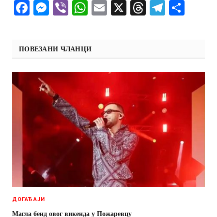
Facebook
Messenger
Viber
WhatsApp
Email
X
Threads
Telegra
Shar
ПОВЕЗАНИ ЧЛАНЦИ
ДОГАЂАЈИ
Магла бенд овог викенда у Пожаревцу