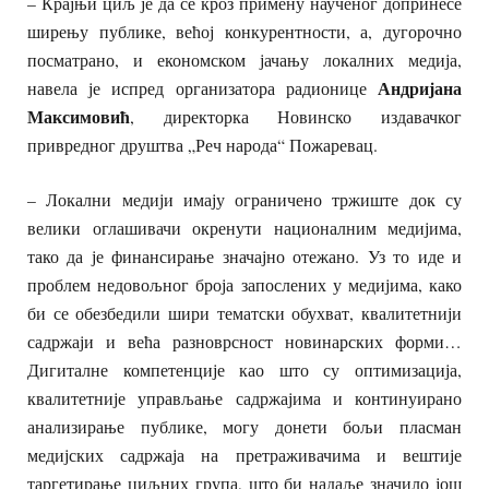
– Крајњи циљ је да се кроз примену наученог допринесе
ширењу публике, већој конкурентности, а, дугорочно
посматрано, и економском јачању локалних медија,
Андријана
навела је испред организатора радионице
Максимовић
, директорка Новинско издавачког
привредног друштва „Реч народа“ Пожаревац.
– Локални медији имају ограничено тржиште док су
велики оглашивачи окренути националним медијима,
тако да је финансирање значајно отежано. Уз то иде и
проблем недовољног броја запослених у медијима, како
би се обезбедили шири тематски обухват, квалитетнији
садржаји и већа разноврсност новинарских форми…
Дигиталне компетенције као што су оптимизација,
квалитетније управљање садржајима и континуирано
анализирање публике, могу донети бољи пласман
медијских садржаја на претраживачима и вештије
таргетирање циљних група, што би надаље значило још