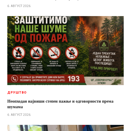
6. АВГУСТ 2026.
ДРУШТВО
Неопходан највиши степен пажње и одговорности према
шумама
6. АВГУСТ 2026.