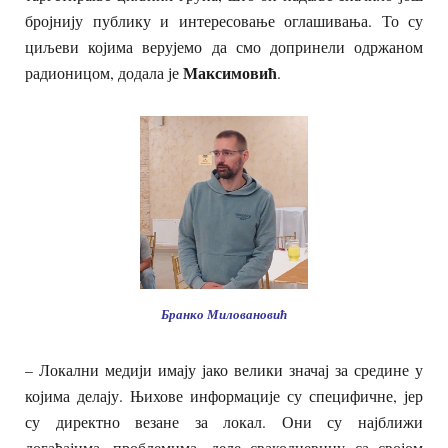
бројнију публику и интересовање оглашивања. То су
циљеви којима верујемо да смо допринели одржаном
Максимовић
радионицом, додала је
.
Бранко Миловановић
– Локални медији имају јако велики значај за средине у
којима делају. Њихове информације су специфичне, јер
су директно везане за локал. Они су најближи
догађајима, проблемима, деле свакодневицу са својом