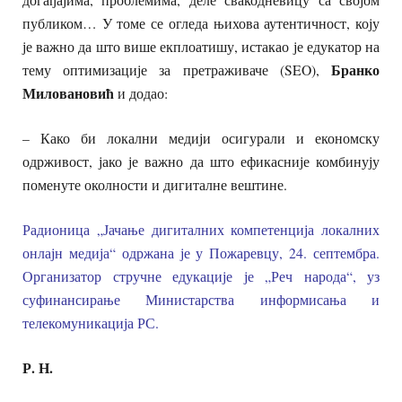
публиком… У томе се огледа њихова аутентичност, коју
је важно да што више екплоатишу, истакао је едукатор на
Бранко
тему оптимизације за претраживаче (SEO),
Миловановић
и додао:
– Како би локални медији осигурали и економску
одрживост, јако је важно да што ефикасније комбинују
поменуте околности и дигиталне вештине.
Радионица „Јачање дигиталних компетенција локалних
онлајн медија“ одржана је у Пожаревцу, 24. септембра.
Организатор стручне едукације је „Реч народа“, уз
суфинансирање Министарства информисања и
телекомуникација РС.
Р. Н.