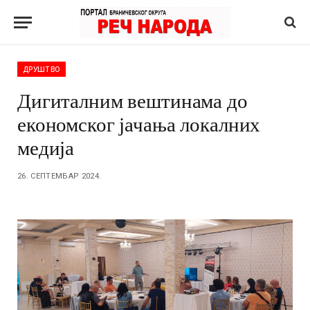
ДРУШТВО
Дигиталним вештинама до
економског јачања локалних
медија
26. СЕПТЕМБАР 2024.