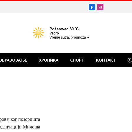
Facebook
Instagram
ОБРАЗОВАЊЕ
ХРОНИКА
СПОРТ
КОНТАКТ
тровачког позоришта
 адаптацији Милоша