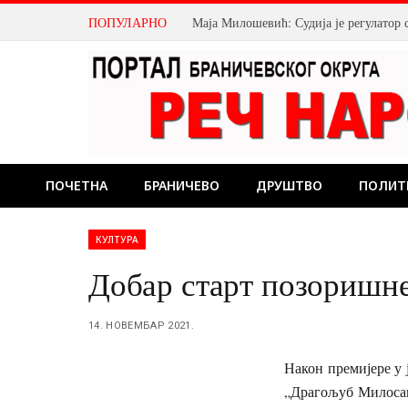
ПОПУЛАРНО
Маја Милошевић: Судија је регулатор 
ПОЧЕТНА
БРАНИЧЕВО
ДРУШТВО
ПОЛИТ
КУЛТУРА
Добар старт позоришне
14. НОВЕМБАР 2021.
Након премијере у 
„Драгољуб Милосав