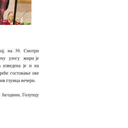
ој, на 39. Смотри
рену улогу жири је
 изведена је и на
реће гостовање ове
зив глумца вечери.
 Јагодини, Голупцу