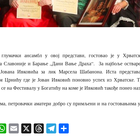
глумачки ансамбл у овој представи, гостовао је у Хрватск
а Славоније и Барање „Дани Вање Драха“. За најбоље оства
 Јована Ивковића за лик Марсела Шабанона. Иста представа
Црнићу где је Јован Ивковић поновио успех из Хрватске. Т
 се на Фестивалу у Богатићу на коме је Ивковић такође понео на
ма, петровачки аматери добро су примљени и на гостовањима у
ok
senger
iber
WhatsApp
Email
X
Threads
Telegram
Share