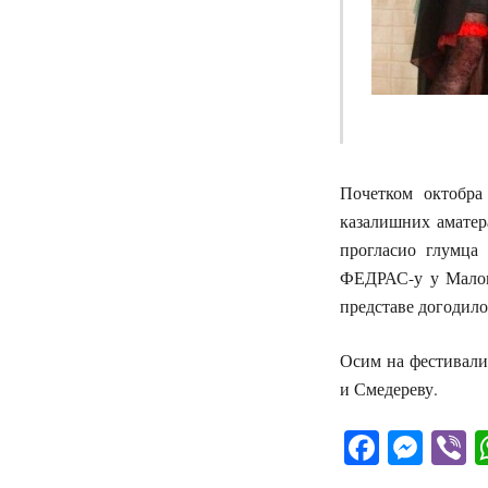
Почетком октобра 
казалишних аматер
прогласио глумца
ФЕДРАС-у у Малом 
представе догодило
Осим на фестивали
и Смедереву.
Facebo
Mes
V