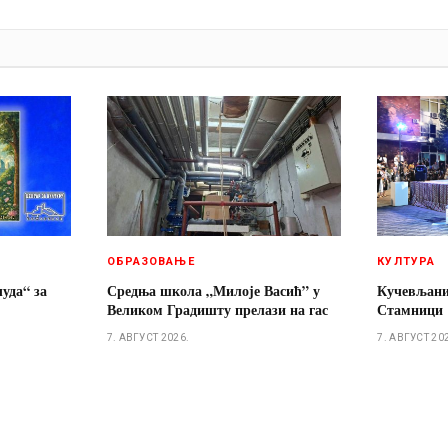
И
ОБРАЗОВАЊЕ
КУЛТУРА
чуда“ за
Средња школа „Милоје Васић” у
Кучевљани
Великом Градишту прелази на гас
Стамници
7. АВГУСТ 2026.
7. АВГУСТ 20