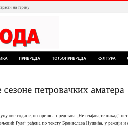
страсти на терену
ИКА
ПРИВРЕДА
ПОЉОПРИВРЕДА
КУЛТУРА
 сезоне петровачких аматера
јуну ове године, позоришна представа „Не очајавајте никад“ пе
љевић Гула“ рађена по тексту Бранислава Нушића, у режији и