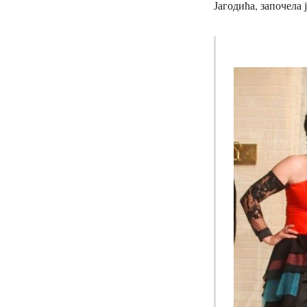
Јагодића, започела