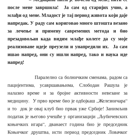
после мене завршила! Ја сам од старијих учио, а
млађи од мене. Младост је тај период живота који даје
напредак. У раду сам кориговао много штошта везано
за лечење и примену савремених метода и био
презадовољан када видим млађе колеге да су моје
реализоване идеје преузели и унапредили их. Ја сам
ишао напред, они су ишли напред, тако и наука иде
напред!
Паралелно са болничким сменама, радом са
пацијентима, усавршавањима, Слободан Рашула је
налазио време и за бројне активности невезане за
медицину. У прво време био је одбојкаш „Железничара“
и то док је овај клуб био првак уже Србије! Занимљив
податак је његово учешће у организацији „Љубичевских
коњичких игара“, дванаест година био је председник
Коњичког друштва, исти период председник Ловачког