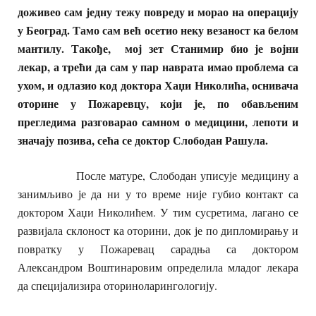
доживео сам једну тежу повреду и морао на операцију
у Београд. Тамо сам већ осетио неку везаност ка белом
мантилу. Такође, мој зет Станимир био је војни
лекар, а трећи да сам у пар наврата имао проблема са
ухом, и одлазио код доктора Хаџи Николића, оснивача
оторине у Пожаревцу, који је, по обављеним
прегледима разговарао самном о медицини, лепоти и
значају позива, сећа се доктор Слободан Рашула.
После матуре, Слободан уписује медицину а
занимљиво је да ни у то време није губио контакт са
доктором Хаџи Николићем. У тим сусретима, лагано се
развијала склоност ка оторини, док је по дипломирању и
повратку у Пожаревац сарадња са доктором
Александром Воштинаровим определила младог лекара
да специјализира оториноларингологију.