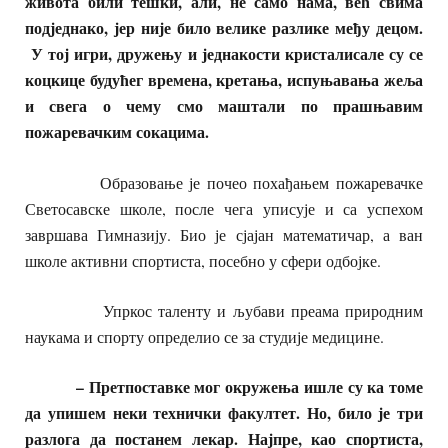
живота били тешки, али, не само нама, већ свима
подједнако, јер није било велике разлике међу децом.
У тој игри, дружењу и једнакости кристалисале су се
коцкице будућег времена, кретања, испуњавања жеља
и свега о чему смо маштали по прашњавим
пожаревачким сокацима.
Образовање је почео похађањем пожаревачке
Светосавске школе, после чега уписује и са успехом
завршава Гимназију. Био је сјајан математичар, а ван
школе активни спортиста, посебно у сфери одбојке.
Упркос таленту и љубави преама природним
наукама и спорту определио се за студије медицине.
– Претпоставке мог окружења ишле су ка томе
да упишем неки технички факултет. Но, било је три
разлога да постанем лекар. Најпре, као спортиста,