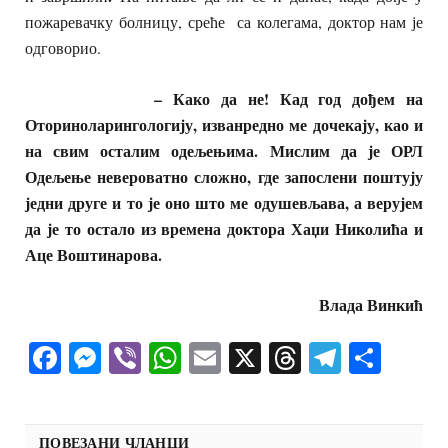
пожаревачку болницу, среће са колегама, доктор нам је
одговорио.
– Како да не! Кад год дођем на
Оториноларингологију, изванредно ме дочекају, као и
на свим осталим одељењима. Мислим да је ОРЛ
Одељење невероватно сложно, где запослени поштују
једни друге и то је оно што ме одушевљава, а верујем
да је то остало из времена доктора Хаџи Николића и
Аце Воштинарова.
Влада Винкић
Facebook
Messenger
Viber
WhatsApp
Email
X
Threads
Telegra
Shar
ПОВЕЗАНИ ЧЛАНЦИ