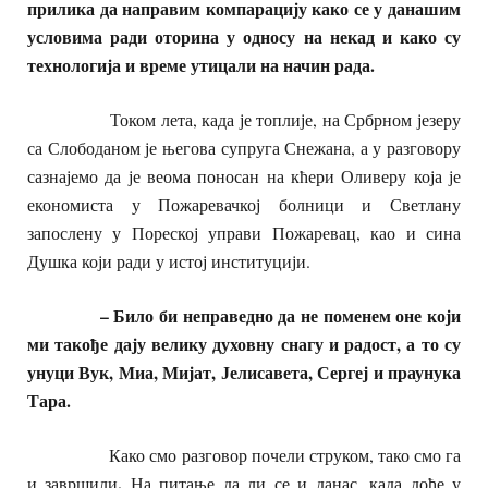
прилика да направим компарацију како се у данашим
условима ради оторина у односу на некад и како су
технологија и време утицали на начин рада.
Током лета, када је топлије, на Србрном језеру
са Слободаном је његова супруга Снежана, а у разговору
сазнајемо да је веома поносан на кћери Оливеру која је
економиста у Пожаревачкој болници и Светлану
запослену у Пореској управи Пожаревац, као и сина
Душка који ради у истој институцији.
– Било би неправедно да не поменем оне који
ми такође дају велику духовну снагу и радост, а то су
унуци Вук, Миа, Мијат, Јелисавета, Сергеј и праунука
Тара.
Како смо разговор почели струком, тако смо га
.
и завршили
На питање да ли се и данас, када дође у