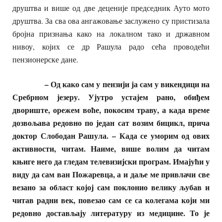
друштва и више од две деценије председник Ауто мото
друштва. За сва ова ангажовање заслужено су пристизала
бројна признања како на локалном тако и државном
нивоу, којих се др Рашула радо сећа проводећи
пензионерске дане.
– Од како сам у пензији ја сам у викендици на
Сребрном језеру. Ујутро устајем рано, обиђем
двориште, орежем воће, покосим траву, а када време
дозвољава редовно по један сат возим бицикл, прича
доктор Слободан Рашула. – Када се уморим од ових
активности, читам. Наиме, више волим да читам
књиге него да гледам телевизијски програм. Имајући у
виду да сам ван Пожаревца, а и даље ме привлачи све
везано за област којој сам поклонио велику љубав и
читав радни век, повезао сам се са колегама који ми
редовно достављају литературу из медицине. То је