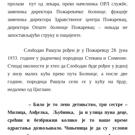
пролази пут од лекара, преко начелника ОРЛ службе,
заменика директора Пожаревачке болнице, фукције
заменика директора Здравственог центра Пожаревац,
директора Опште болнице Пожаревац – никада не
запостављајући струку и пацијенте.
Слободан Рашула рођен је у Пожаревцу 28. јуна
1933. године у радничкој породици Стевана и Симеоне.
Стицај околности је хтео да Слободан буде рођен у једној
у низу малих кућа преко пута Болнице, а после две
године, породица Рашула сели се у кућу на брду,
недалеко од Циглане.
– Било је то лепо детињство, три сестре –
Милица, Анђелка, Љубинка, ја и улица пуна деце,
срећни и безбрижни колико је то наше време
одрастања дозвољавало. Чињеница је да су услови