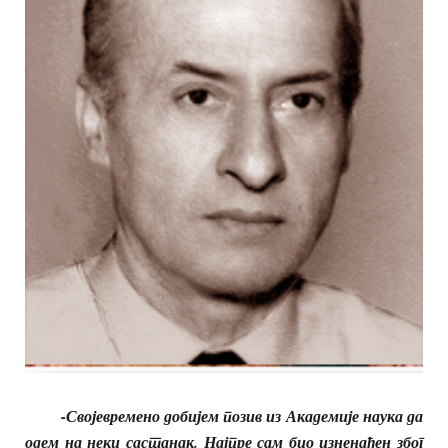
-Својевремено добијем позив из Академије наука да
одем на неки састанак. Најпре сам био изненађен због