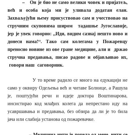
– Он је био не само велики човек и пријатељ,
већ и особа која ми је уливала додатан елан.
Захваљујући њему присуствовао сам и учествовао на
стручним скуповима широм тадашње Југославије,
јер је увек говорио: „Иди, видим сазнај нешто ново и
донеси нама!“. Тако сам колегама у Пожаревцу
преносио новине из ове гране медицине, али и држао
стручна предавања, писао радове и објављивао их,
говори наш саговорник.
У то време радило се много на едукацији не
само у оквиру Одељења већ и читаве Болнице, а Рашула
је, поштујући речи и идеје доктора Воштинарова,
инсистирао код млађих колега да непрестано иду на
усавршавања и предавања, без обзира да ли је то била
јача или слабија установа од пожаревачке.
– Медицина нити је почела од мене, нити се