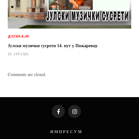
ДОГАЂАЈИ
Јулски музички сусрети 14. пут у Пожаревцу
23. ЈУЛ 2026.
Comments are closed.
Facebook
Instagram
И М П Р Е С У М