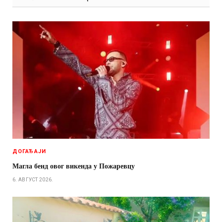
ДОГАЂАЈИ
Магла бенд овог викенда у Пожаревцу
6. АВГУСТ 2026.