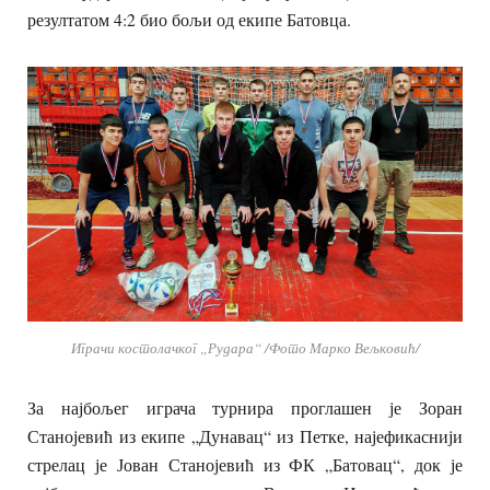
резултатом 4:2 био бољи од екипе Батовца.
Играчи костолачког „Рудара“ /Фото Марко Вељковић/
За најбољег играча турнира проглашен је Зоран
Станојевић из екипе „Дунавац“ из Петке, најефикаснији
стрелац је Јован Станојевић из ФК „Батовац“, док је