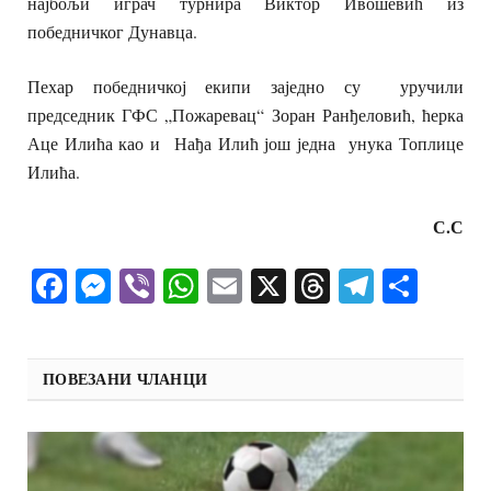
најбољи играч турнира Виктор Ивошевић из
победничког Дунавца.
Пехар победничкој екипи заједно су уручили
председник ГФС „Пожаревац“ Зоран Ранђеловић, ћерка
Аце Илића као и Нађа Илић још једна унука Топлице
Илића.
С.С
Facebook
Messenger
Viber
WhatsApp
Email
X
Threads
Telegra
Shar
ПОВЕЗАНИ ЧЛАНЦИ