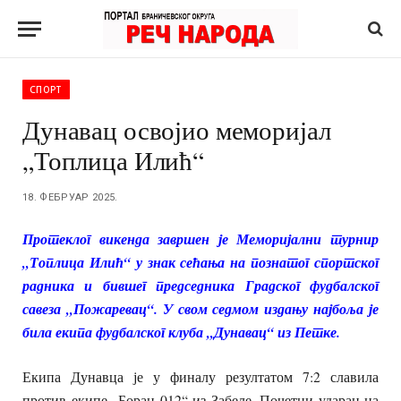
СПОРТ
Дунавац освојио меморијал
„Топлица Илић“
18. ФЕБРУАР 2025.
Протеклог викенда завршен је Меморијални турнир
„Топлица Илић“ у знак сећања на познатог спортског
радника и бившег председника Градског фудбалског
савеза „Пожаревац“. У свом седмом издању најбоља је
била екипа фудбалског клуба „Дунавац“ из Петке.
Екипа Дунавца је у финалу резултатом 7:2 славила
против екипе „Борац 012“ из Забеле. Почетни ударац на