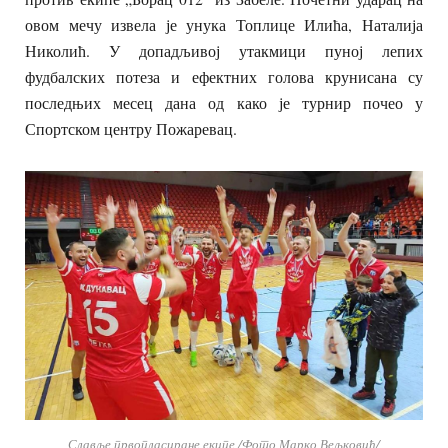
овом мечу извела је унука Топлице Илића, Наталија
Николић. У допадљивој утакмици пуној лепих
фудбалских потеза и ефектних голова крунисана су
последњих месец дана од како је турнир почео у
Спортском центру Пожаревац.
Славље првопласиране екипе /Фото Марко Вељковић/