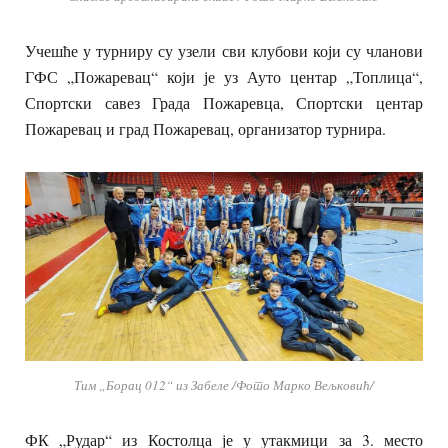
Учешће у турниру су узели сви клубови који су чланови
ГФС „Пожаревац“ који је уз Ауто центар „Топлица“,
Спортски савез Града Пожаревца, Спортски центар
Пожаревац и град Пожаревац, организатор турнира.
Тим „Борац 012“ из Забеле /Фото Марко Вељковић/
ФК „Рудар“ из Костолца је у утакмици за 3. место