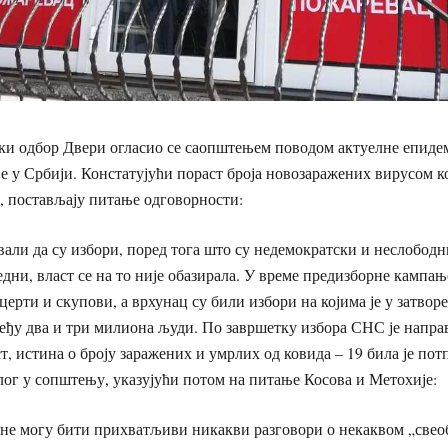
ки одбор Двери огласио се саопштењем поводом актуелне епид
е у Србији. Констатујући пораст броја новозаражених вирусом ко
, постављају питање одговорности:
вали да су избори, поред тога што су недемократски и неслободни
едни, власт се на то није обазирала. У време предизборне кампањ
церти и скупови, а врхунац су били избори на којима је у затво
ђу два и три милиона људи. По завршетку избора СНС је направ
, истина о броју заражених и умрлих од ковида – 19 била је пот
лог у сопштењу, указујући потом на питање Косова и Метохије:
 не могу бити прихватљиви никакви разговори о некаквом „све