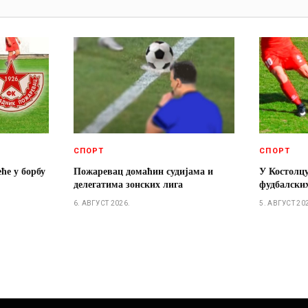
И
СПОРТ
СПОРТ
ће у борбу
Пожаревац домаћин судијама и
У Костолц
делегатима зонских лига
фудбалски
6. АВГУСТ 2026.
5. АВГУСТ 20