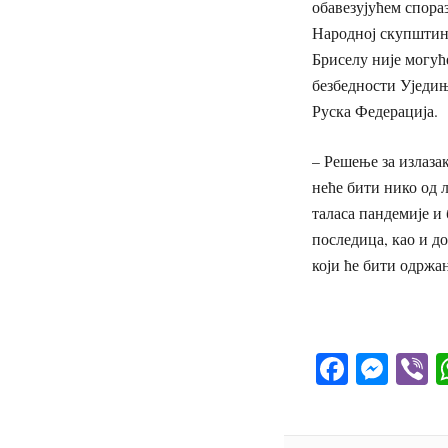
обавезујућем спора
Народној скупштини
Бриселу није могућ
безбедности Уједињ
Руска Федерација.
– Решење за излаза
неће бити нико од л
таласа пандемије и
последица, као и д
који ће бити одржа
Facebo
Mes
V