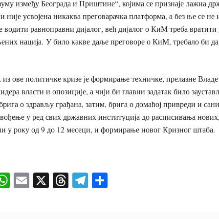
зуму између Београда и Приштине“, којима се признаје лажна др
 није усвојена никаква преговарачка платформа, а без ње се не 
е водити равноправни дијалог, већ дијалог о КиМ треба вратити
ених нација. У било какве даље преговоре о КиМ, требало би да
к из ове политичке кризе је формирање техничке, прелазне Владе 
идера власти и опозиције, а чији би главни задатак било зауста
 брига о здрављу грађана, затим, брига о домаћој привреди и са
овођење у ред свих државних институција до расписивања нових
ни у року од 9 до 12 месеци, и формирање новог Кризног штаба.
ok
senger
iber
WhatsApp
Email
X
Threads
Telegram
Share