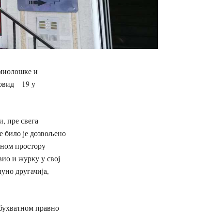
емиолошке и
вид – 19 у
, пре свега
е било је дозвољено
реном простору
ио и журку у свој
пуно другачија,
обухватном правно