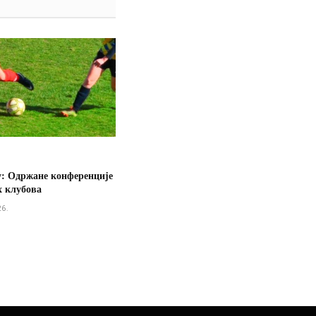
у: Одржане конференције
х клубова
26.