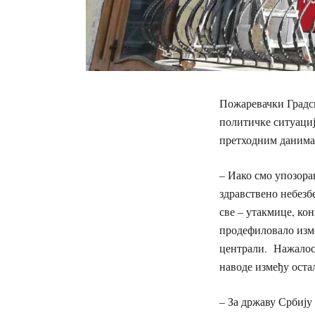
Пожаревачки Градс
политичке ситуациј
претходним данима
– Иако смо упозора
здравствено небезб
све – утакмице, кон
продефиловало изме
централи. Нажалост
наводе између оста
– За државу Србију