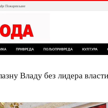
млађе Пожаревљане
ИКА
ПРИВРЕДА
ПОЉОПРИВРЕДА
КУЛТУРА
азну Владу без лидера власти