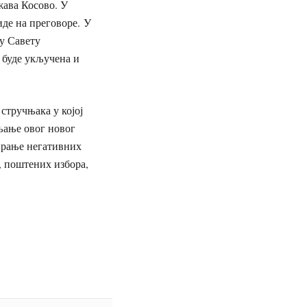
жава Косово. У
иде на преговоре. У
 у Савету
 буде укључена и
стручњака у којој
вљање овог новог
нирање негативних
, поштених избора,