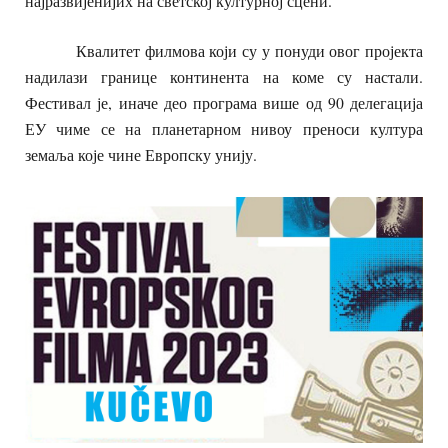
најразвијенијих на светској културној сцени.
Квалитет филмова који су у понуди овог пројекта
надилази границе континента на коме су настали.
Фестивал је, иначе део програма више од 90 делегација
ЕУ чиме се на планетарном нивоу преноси култура
земаља које чине Европску унију.