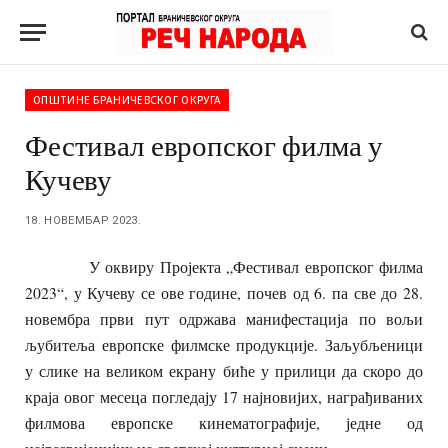
ОПШТИНЕ БРАНИЧЕВСКОГ ОКРУГА
Фестивал европског филма у
Кучеву
18. НОВЕМБАР 2023.
У оквиру Пројекта „Фестивал европског филма
2023“, у Кучеву се ове године, почев од 6. па све до 28.
новембра први пут одржава манифестација по вољи
љубитеља европске филмске продукције. Заљубљеници
у слике на великом екрану биће у прилици да скоро до
краја овог месеца погледају 17 најновијих, награђиваних
филмова европске кинематографије, једне од