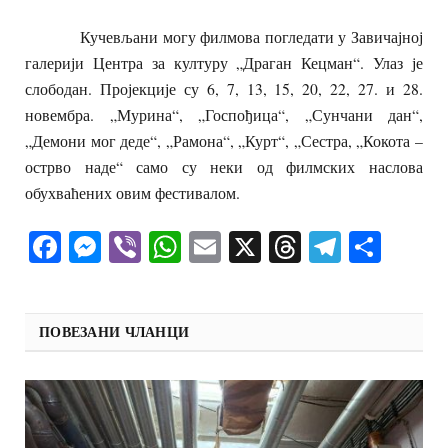
Кучевљани могу филмова погледати у Завичајној
галерији Центра за културу „Драган Кецман“. Улаз је
слободан. Пројекције су 6, 7, 13, 15, 20, 22, 27. и 28.
новембра. „Мурина“, „Госпођица“, „Сунчани дан“,
„Демони мог деде“, „Рамона“, „Курт“, „Сестра, „Кокота –
острво наде“ само су неки од филмских наслова
обухваћених овим фестивалом.
Facebook
Messenger
Viber
WhatsApp
Email
X
Threads
Telegra
Shar
ПОВЕЗАНИ ЧЛАНЦИ