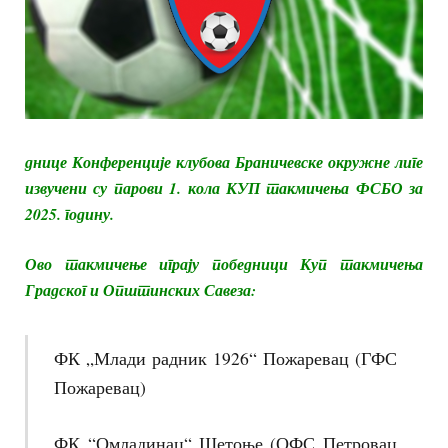
днице Конференције клубова Браничевске окружне лиге
извучени су парови 1. кола КУП такмичења ФСБО за
2025. годину.
Ово такмичење играју победници Куп такмичења
Градског и Општинских Савеза:
ФК „Млади радник 1926“ Пожаревац (ГФС
Пожаревац)
ФК “Омладинац“ Шетоње (ОФС Петровац