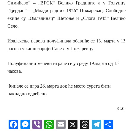
Симићево“ – „ВГСК“ Велико Градиште а у Голупцу
„Ђердап“ – „Млади радник 1926“ Пожаревац. Слободне
екипе су „Омладинац“ Шетоње и „Слога 1945“ Велико
Село.
Извлачење парова полуфинала обавиће се 13. марта у 13
часова у канцеларији Савеза у Пожаревцу.
Полуфинални мечеви играће се у среду 19.марта од 15
часова.
Финале се игра 26. марта док ће место сурета бити
накнадно одређено.
С.С
Facebook
Messenger
Viber
WhatsApp
Email
X
Threads
Telegra
Shar