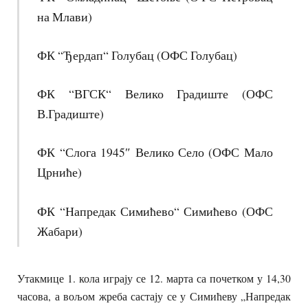
на Млави)
ФК “Ђердап“ Голубац (ОФС Голубац)
ФК “ВГСК“ Велико Градиште (ОФС
В.Градиште)
ФК “Слога 1945″ Велико Село (ОФС Мало
Црниће)
ФК “Напредак Симићево“ Симићево (ОФС
Жабари)
Утакмице 1. кола играју се 12. марта са почетком у 14,30
часова, а вољом жреба састају се у Симићеву „Напредак