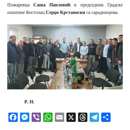
Саша Павловић
Пожаревца
и председник Градске
Серџо Крстаноски
општине Костолац
са сарадницима.
Р. Н.
Facebook
Messenger
Viber
WhatsApp
Email
X
Threads
Telegra
Shar