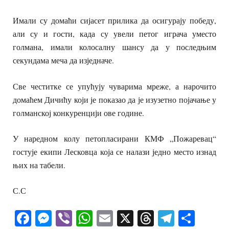
Имали су домаћи сијасет прилика да осигурају победу,
али су и гости, када су увели петог играча уместо
голмана, имали колосалну шансу да у последњим
секундама меча да изједначе.
Све честитке се упућују чуварима мреже, а нарочито
домаћем Дичићу који је показао да је изузетно појачање у
голманској конкуренцији ове године.
У наредном колу петопласирани КМФ „Пожаревац“
гостује екипи Лесковца која се налази једно место изнад
њих на табели.
С.С
Facebook
Messenger
Viber
WhatsApp
Email
X
Threads
Telegra
Shar