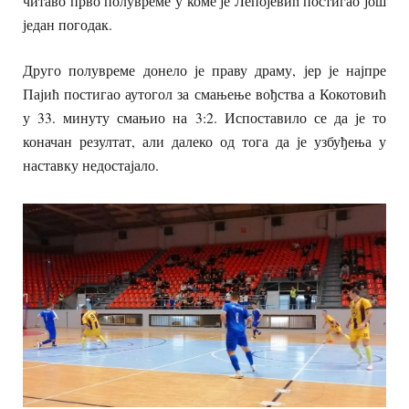
читаво прво полувреме у коме је Лепојевић постигао још
један погодак.
Друго полувреме донело је праву драму, јер је најпре
Пајић постигао аутогол за смањење вођства а Кокотовић
у 33. минуту смањио на 3:2. Испоставило се да је то
коначан резултат, али далеко од тога да је узбуђења у
наставку недостајало.