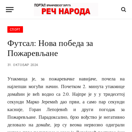
СПОРТ
Футсал: Нова победа за
Пожаревљане
31. ОКТОБАР 2024.
Утакмица је, за пожаревачке навијаче, почела на
најлепши могући начин. Почетком 2. минута утакмице
домаћин је већ водио са 2:0. Најпре је у у тридесетој
секунди Марко Јеремић дао први, а само пар секунди
касније, Горан Лепојевић и други погодак за
Пожаревљане. Парадоксално, брзо вођство је негативно
деловало на домаће, јер су веома нервозно одиграли