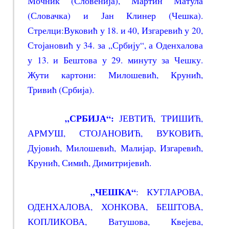
Мочник (Словенија), Мартин Матула
(Словачка) и Јан Клинер (Чешка).
Стрелци:Вуковић у 18. и 40, Изгаревић у 20,
Стојановић у 34. за „Србију“, а Оденхалова
у 13. и Бештова у 29. минуту за Чешку.
Жути картони: Милошевић, Крунић,
Тривић (Србија).
„
СРБИЈА
“
:
ЈЕВТИЋ, ТРИШИЋ,
АРМУШ, СТОЈАНОВИЋ, ВУКОВИЋ,
Дујовић, Милошевић, Малијар, Изгаревић,
Крунић, Симић, Димитријевић.
„
ЧЕШК
А“
: КУГЛАРОВА,
ОДЕНХАЛОВА, ХОНКОВА, БЕШТОВА,
КОПЛИКОВА, Ватушова, Квејева,