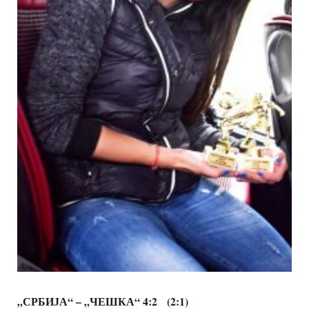
„
СРБИЈА
“
– „
ЧЕШКА
“
4:2 (2:1)