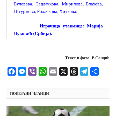
Буловава, Седлачкова, Мирилова, Блахова,
Штурмова, Рохачкова, Хитхова.
Играчица утакмице:
Марија
Вуковић
(Србија).
Текст и фото:
Р.Сандић
Facebook
Messenger
Viber
WhatsApp
Email
X
Threads
Telegra
Shar
ПОВЕЗАНИ ЧЛАНЦИ