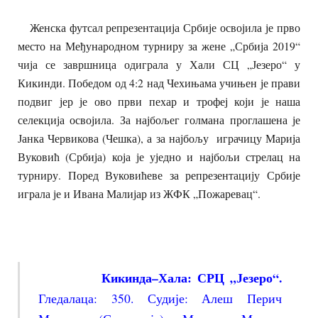
Женска футсал репрезентација Србије освојила је прво
место на Међународном турниру за жене „Србија 2019“
чија се завршница одиграла у Хали СЦ „Језеро“ у
Кикинди. Победом од 4:2 над Чехињама учињен је прави
подвиг јер је ово први пехар и трофеј који је наша
селекција освојила. За најбољег голмана проглашена је
Јанка Червикова (Чешка), а за најбољу играчицу Марија
Вуковић (Србија) која је уједно и најбољи стрелац на
турниру. Поред Вуковићеве за репрезентацију Србије
играла је и Ивана Малијар из ЖФК „Пожаревац“.
Кикинда–Хала:
СРЦ
„
Језеро
“
.
Гледалаца: 350. Судије: Алеш Перич