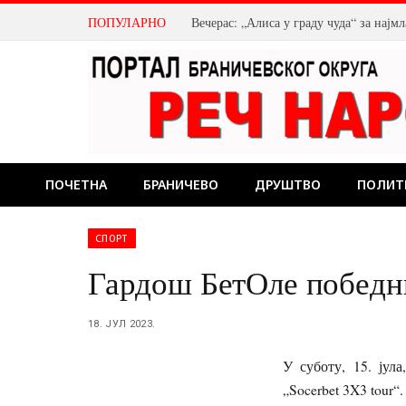
ПОПУЛАРНО
Вечерас: „Алиса у граду чуда“ за нај
ПОЧЕТНА
БРАНИЧЕВО
ДРУШТВО
ПОЛИТ
СПОРТ
Гардош БетОле победн
18. ЈУЛ 2023.
У суботу, 15. јул
„Socerbet 3X3 tour“.