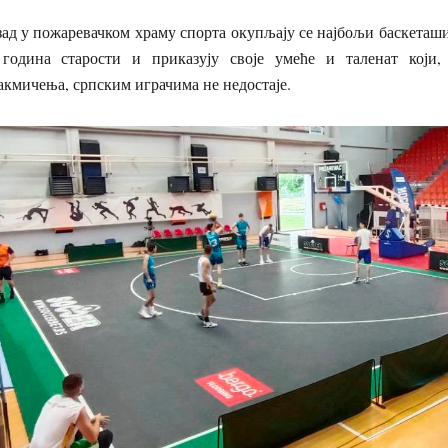
ад у пожаревачком храму спорта окупљају се најбољи баскеташи
 година старости и приказују своје умеће и таленат који,
кмичења, српским играчима не недостаје.