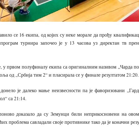
авило се 16 екипа, од којих су неке морале да прођу квалификац
 програм турнира започео је у 13 часова уз директан тв пре
, у првом полуфиналу екипа са оригиналним називом „Чарда по
боља од „Србија тим 2“ и пласирала се у финале резултатом 21:20.
донело је далеко мање неизвесности па је фаворизовани „Гар
л“ са 21:14.
поново доказало да су Земунци били неприкосновени на ово
их проблема савладали своје противнике тако да је коначни резу