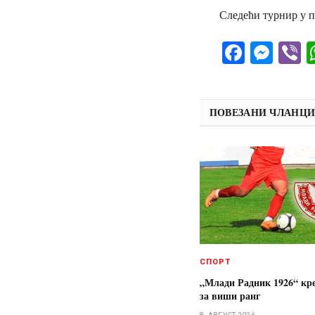
Следећи турнир у по
Facebo
Mes
V
ПОВЕЗАНИ ЧЛАНЦ
СПОРТ
„Млади Радник 1926“ кре
за виши ранг