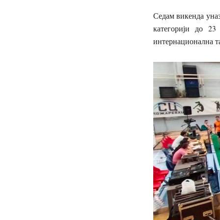
Седам викенда уназ
категорији до 23
интернационална та