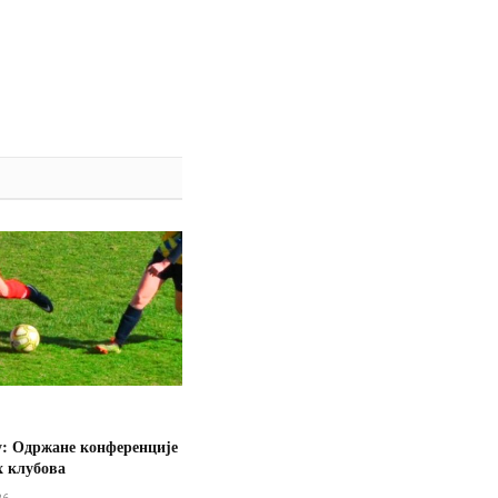
у: Одржане конференције
х клубова