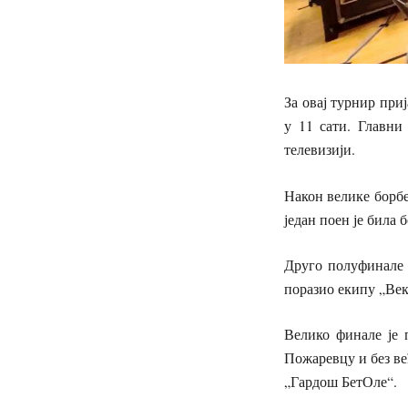
За овај турнир приј
у 11 сати. Главни
телевизији.
Након велике борбе
један поен је била 
Друго полуфинале 
поразио екипу „Веко
Велико финале је 
Пожаревцу и без већ
„Гардош БетОле“.