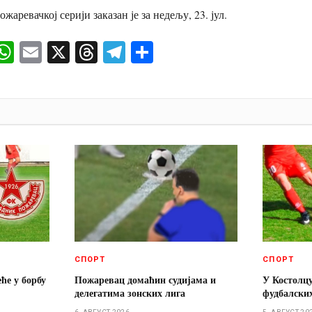
жаревачкој серији заказан је за недељу, 23. јул.
ok
senger
iber
WhatsApp
Email
X
Threads
Telegram
Share
И
СПОРТ
СПОРТ
ће у борбу
Пожаревац домаћин судијама и
У Костолц
делегатима зонских лига
фудбалски