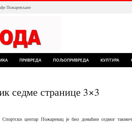
млађе Пожаревљане
ИКА
ПРИВРЕДА
ПОЉОПРИВРЕДА
КУЛТУРА
ик седме странице 3×3
а, Спортски центар Пожаревац је био домаћин седмог такми