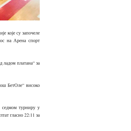
ије које су започеле
нос на Арена спорт
д ладом платана“ за
дош БетОле“ високо
м седмом турниру у
лтат гласио 22:11 за