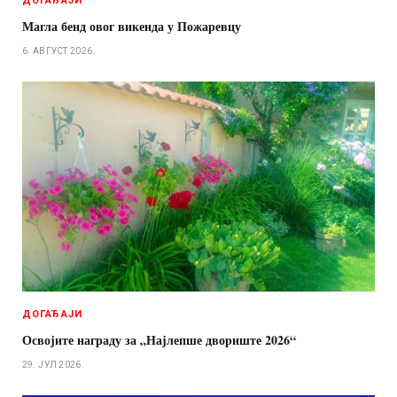
ДОГАЂАЈИ
Магла бенд овог викенда у Пожаревцу
6. АВГУСТ 2026.
ДОГАЂАЈИ
Освојите награду за „Најлепше двориште 2026“
29. ЈУЛ 2026.