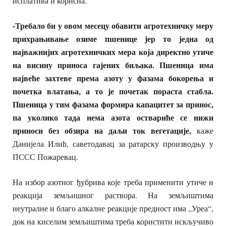
исплатива и корисна.
-Требало би у овом месецу обавити агротехничку меру
прихрањивање озиме пшенице јер то једна од
најважнијих агротехничких мера која директно утиче
на висину приноса гајених биљака. Пшеница има
највеће захтеве према азоту у фазама бокорења и
почетка влатања, а то је почетак пораста стабла.
Пшеница у тим фазама формира капацитет за принос,
па уколико тада нема азота оствариће се нижи
приноси без обзира на даљи ток вегетације,
каже
Данијела Илић, саветодавац за ратарску производњу у
ПССС Пожаревац.
На избор азотног ђубрива које треба применити утиче и
реакција земљишног раствора. На земљиштима
неутралне и благо алкалне реакције предност има „Уреа“,
док на киселим земљиштима треба користити искључиво