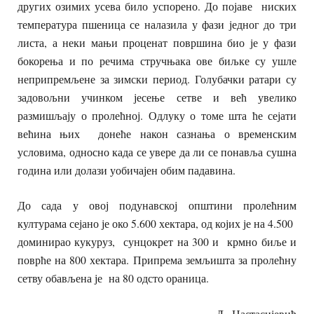
других озимих усева било успорено. До појаве ниских
температура пшеница се налазила у фази једног до три
листа, а неки мањи проценат површина био је у фази
бокорења и по речима стручњака ове биљке су ушле
неприпремљене за зимски период. Голубачки ратари су
задовољни учинком јесење сетве и већ увелико
размишљају о пролећној. Одлуку о томе шта ће сејати
већина њих донеће након сазнања о временским
условима, односно када се увере да ли се понавља сушна
година или долази уобичајен обим падавина.
До сада у овој подунавској општини пролећним
културама сејано је око 5.600 хектара, од којих је на 4.500
доминирао кукуруз, сунцокрет на 300 и крмно биље и
поврће на 800 хектара. Припрема земљишта за пролећну
сетву обављена је на 80 одсто ораница.
Љ. Настасијевић