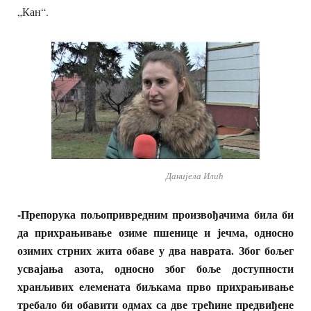
„Кан“.
Данијела Илић
-Препорука пољопривредним произвођачима била би
да прихрањивање озиме пшенице и јечма, односно
озимих стрних жита обаве у два наврата. Због бољег
усвајања азота, односно због боље доступности
хранљивих елемената биљкама прво прихрањивање
требало би обавити одмах са две трећине предвиђене