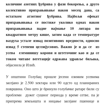
количине азотних ђубрива у фази бокорења, а друго
колективно прихрањивање након месец дана, са
остатком атзотног ђубрива. Најбољи ефекат
прихрањивања се постиже уколико одмах након
прихрањивања падне најмање 10 литара по
квадратном метру кише, затим када се температуре
ваздуха устале изнад позитивних вредности, односно
изнад 5 степени целзијусових. Важно је и да се из
усева елеминишу корови и штеточине као и да се
током читаве вегетације одржава здравље биљака,
објаснила је Илић.
У општини Голубац прошле јесени озимим усевима
засејано је 2.500 хектара или 90 одсто од планираних
површина. Оно што је бринуло голубачке ратаре били су
проблеми дужег сушног периода у време сетве, па је
припрема земљишта и ницање засејане пшенице и