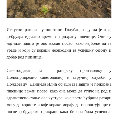
Искусни ратари у општини Голубац знају да је крај
фебруара идеално време за прихрану пшенице. Они су
научили зашто је ово важан посао, како најбоље да га
ураде и који су кораци неопходни за успешну сезону и
добар род пшенице.
Саветоодавац за ратарску производњу у
Пољопривредно саветодавној и стручној служби у
Пожаревцу Данијела Илић објашњава зашто је прихрана
пшенице важан посао, како она може да утиче на род и
здравствено стање ове културе, које врсте ђубрива ратари
могу да користе и које кораке морају да испоштују пре и
после фебруарске прихране како би она била успешна,