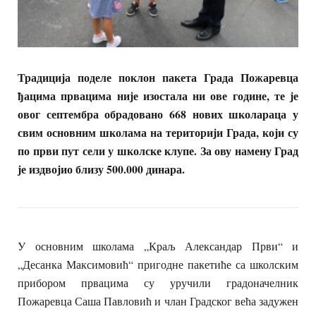
Традиција поделе поклон пакета Града Пожаревца
ђацима првацима није изостала ни ове године, те је
овог септембра обрадовано 668 нових школараца у
свим основним школама на територији Града, који су
по први пут сели у школске клупе. За ову намену Град
је издвојио близу 500.000 динара.
У основним школама „Краљ Александар Први“ и
„Десанка Максимовић“ пригодне пакетиће са школским
прибором првацима су уручили градоначелник
Пожаревца Саша Павловић и члан Градског већа задужен