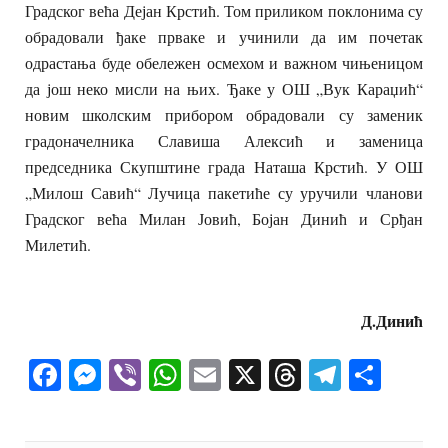
Градског већа Дејан Крстић. Том приликом поклонима су
обрадовали ђаке прваке и учинили да им почетак
одрастања буде обележен осмехом и важном чињеницом
да још неко мисли на њих. Ђаке у ОШ „Вук Караџић“
новим школским прибором обрадовали су заменик
градоначелника Славиша Алексић и заменица
председника Скупштине града Наташа Крстић. У ОШ
„Милош Савић“ Лучица пакетиће су уручили чланови
Градског већа Милан Јовић, Бојан Динић и Срђан
Милетић.
Д.Динић
Facebook
Messenger
Viber
WhatsApp
Email
X
Threads
Telegra
Shar