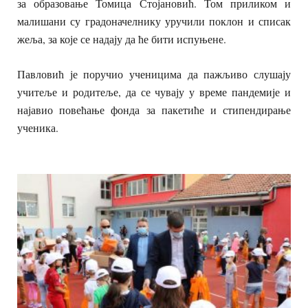
за образовање Томица Стојановић. Том приликом и
малишани су градоначелнику уручили поклон и списак
жеља, за које се надају да ће бити испуњене.
Павловић је поручио ученицима да пажљиво слушају
учитеље и родитеље, да се чувају у време пандемије и
најавио повећање фонда за пакетиће и стипендирање
ученика.