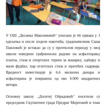
У ОШ „Десанка Максимовић“ уписано је 66 првака у 3
одељења и после поделе пакетића, градоначелник Саша
Павловић је истакао да су у протеклом периоду у овој
школи изведени грађевински радови на асфалтирању
платоа, стаза и спортских терена за кошарку, одбојку и
мали фудбал, пар атлетских стаза и пратећих садржаја.
Вредност инвестиције је 6,6 милиона динара и
асфалтирана је површина од око 8.000 квадратних
метара.
Основну школу „Доситеј Обрадовић“ посетили су
председник Скупштине града Предраг Мијатовић и члан