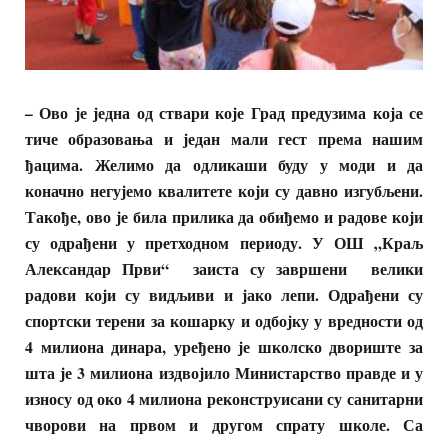
– Ово је једна од ствари које Град предузима која се
тиче образовања и један мали гест према нашим
ђацима. Желимо да одликаши буду у моди и да
коначно негујемо квалитете који су давно изгубљени.
Такође, ово је била прилика да обиђемо и радове који
су одрађени у претходном периоду. У ОШ „Краљ
Александар Први“ заиста су завршени велики
радови који су видљиви и јако лепи. Одрађени су
спортски терени за кошарку и одбојку у вредности од
4 милиона динара, уређено је школско двориште за
шта је 3 милиона издвојило Министарство правде и у
износу од око 4 милиона реконструисани су санитарни
чворови на првом и другом спрату школе. Са