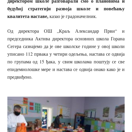
директором школе разговарали смо о плановима и
будућој стратегији развоја школе и повећању
квалитета наставе,
казао је градоначелник.
Од директора ОШ „Краљ Александар Први“ и
председника Актива директора основних школа Горана
Сегера сазнајемо да је ове школске године у овој школи
уписано 112 првака у четири одељења, настава се одвија
по групама од 15 ђака, у свим школама поштују се све
епидемиолошке мере и настава се одвија онако како је и
предвиђено.