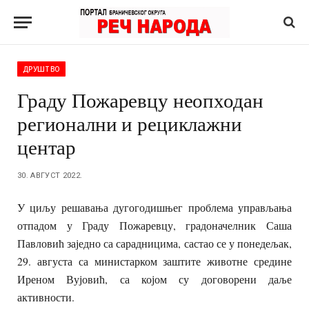
ДРУШТВО
Граду Пожаревцу неопходан
регионални и рециклажни
центар
30. АВГУСТ 2022.
У циљу решавања дугогодишњег проблема управљања
отпадом у Граду Пожаревцу, градоначелник Саша
Павловић заједно са сарадницима, састао се у понедељак,
29. августа са министарком заштите животне средине
Иреном Вујовић, са којом су договорени даље
активности.