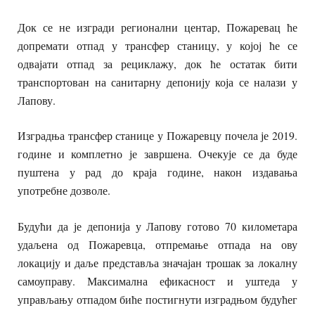
Док се не изгради регионални центар, Пожаревац ће
допремати отпад у трансфер станицу, у којој ће се
одвајати отпад за рециклажу, док ће остатак бити
транспортован на санитарну депонију која се налази у
Лапову.
Изградња трансфер станице у Пожаревцу почела је 2019.
године и комплетно је завршена. Очекује се да буде
пуштена у рад до краја године, након издавања
употребне дозволе.
Будући да је депонија у Лапову готово 70 километара
удаљена од Пожаревца, отпремање отпада на ову
локацију и даље представља значајан трошак за локалну
самоуправу. Максимална ефикасност и уштеда у
управљању отпадом биће постигнути изградњом будућег