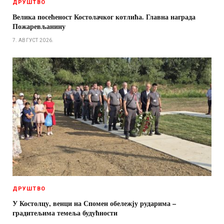
ДРУШТВО
Велика посећеност Костолачког котлића. Главна награда
Пожаревљанину
7. АВГУСТ 2026.
ДРУШТВО
У Костолцу, венци на Спомен обележју рударима –
градитељима темеља будућности