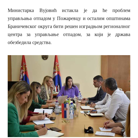
Министарка Вујовић истакла је да ће проблем
управљања отпадом у Пожаревцу и осталим општинама
Браничевског округа бити решен изградњом регионалног
центра за управљање отпадом, за који је држава
обезбедила средства.