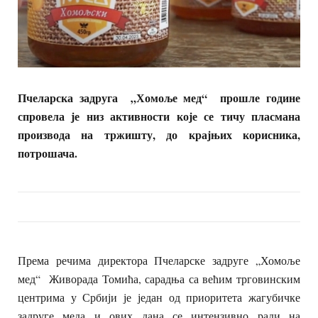
Пчеларска задруга „Хомоље мед“ прошле године
спровела је низ активности које се тичу пласмана
производа на тржишту, до крајњих корисника,
потрошача.
Према речима директора Пчеларске задруге „Хомоље
мед“ Живорада Томића, сарадња са већим трговинским
центрима у Србији је један од приоритета жагубичке
задруге меда и ових дана се интензивно ради на