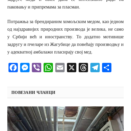
паковању и припремама за пласман.
Потражња за брендираним хомољским медом, као једном
од најздравијих природних производа је велика, не само
у Србији већ и иностранству. То додатно мотивише
задругу и пчеларе из Жагубице да повећају производњу и
у адекватној амбалажи пласирају свој мед.
Facebook
Messenger
Viber
WhatsApp
Email
X
Threads
Telegra
Shar
ПОВЕЗАНИ ЧЛАНЦИ