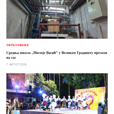
ОБРАЗОВАЊЕ
Средња школа „Милоје Васић” у Великом Градишту прелази
на гас
7. АВГУСТ 2026.