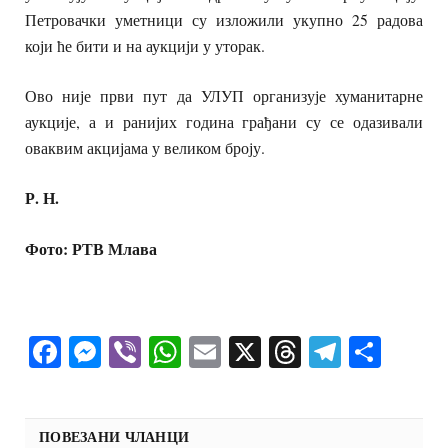
Петровачки уметници су изложили укупно 25 радова
који ће бити и на аукцији у уторак.
Ово није први пут да УЛУП организује хуманитарне
аукције, а и ранијих година грађани су се одазивали
оваквим акцијама у великом броју.
Р. Н.
Фото: РТВ Млава
Facebook
Messenger
Viber
WhatsApp
Email
X
Threads
Telegra
Shar
ПОВЕЗАНИ ЧЛАНЦИ