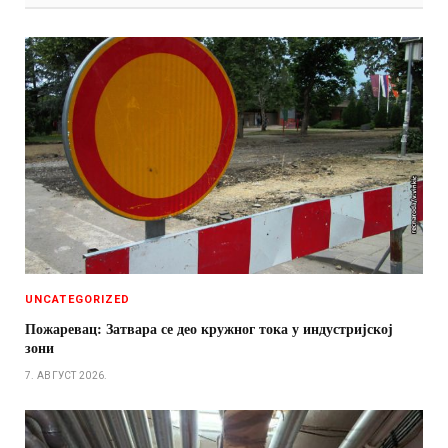
UNCATEGORIZED
Пожаревац: Затвара се део кружног тока у индустријској
зони
7. АВГУСТ 2026.