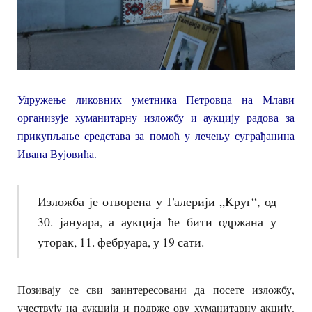
Удружење ликовних уметника Петровца на Млави
организује хуманитарну изложбу и аукцију радова за
прикупљање средстава за помоћ у лечењу суграђанина
Ивана Вујовића.
Изложба је отворена у Галерији „Kруг“, од
30. јануара, а аукција ће бити одржана у
уторак, 11. фебруара, у 19 сати.
Позивају се сви заинтересовани да посете изложбу,
учествују на аукцији и подрже ову хуманитарну акцију.