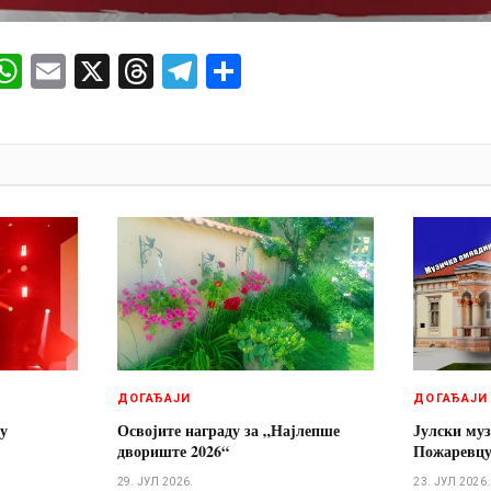
ok
senger
iber
WhatsApp
Email
X
Threads
Telegram
Share
И
ДОГАЂАЈИ
ДОГАЂАЈИ
 у
Освојите награду за „Најлепше
Јулски муз
двориште 2026“
Пожаревц
29. ЈУЛ 2026.
23. ЈУЛ 2026.