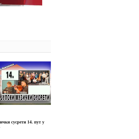
ички сусрети 14. пут у
у