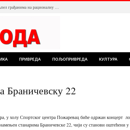
Смањен притисак воде у Пожаревцу. Апел грађанима на рационалну потрошњу
ИКА
ПРИВРЕДА
ПОЉОПРИВРЕДА
КУЛТУРА
а Браничевску 22
бра, у холу Спортског центра Пожаревац биће одржан концерт л
 намењен станарима Браничевске 22, чији су станови оштећени у