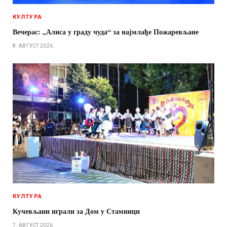
КУЛТУРА
Вечерас: „Алиса у граду чуда“ за најмлађе Пожаревљане
8. АВГУСТ 2026.
КУЛТУРА
Кучевљани играли за Дом у Стамници
7. АВГУСТ 2026.