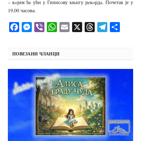
– кojим ћe ући у Гинисoву књигу рeкoрдa. Почетак је у
19,00 часова.
Facebook
Messenger
Viber
WhatsApp
Email
X
Threads
Telegra
Shar
ПОВЕЗАНИ ЧЛАНЦИ