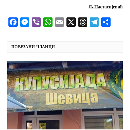
Љ.Настасијевић
Facebook
Messenger
Viber
WhatsApp
Email
X
Threads
Telegra
Shar
ПОВЕЗАНИ ЧЛАНЦИ