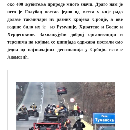
око 400 љубитеља природе много значи. Драго нам је
што је Голубац постао једно од места у које радо
долазе такмичари из разних крајева Србије, а ове
године било их је из Румуније, Хрватске и Босне и
Херцеговине. Захваљујући доброј организацији и
теренима на којима се џипијада одржава постали смо
једна од најзначајних дестинација у Србији,
истиче
Адамовић.