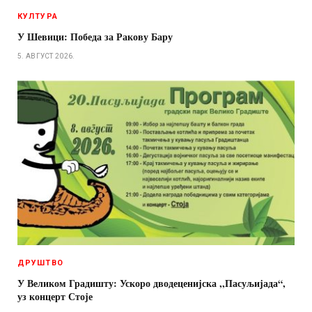
КУЛТУРА
У Шевици: Победа за Ракову Бару
5. АВГУСТ 2026.
ДРУШТВО
У Великом Градишту: Ускоро дводеценијска ,,Пасуљијада“,
уз концерт Стоје