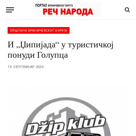
ОПШТИНЕ БРАНИЧЕВСКОГ ОКРУГА
И „Џипијада“ у туристичкој
понуди Голупца
13. СЕПТЕМБАР 2020.