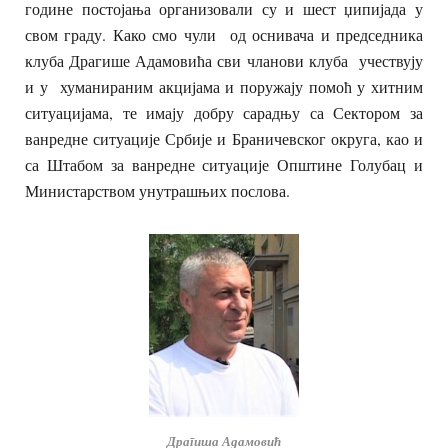
године постојања организовали су и шест џипијада у
свом граду. Како смо чули од оснивача и председника
клуба Драгише Адамовића сви чланови клуба учествују
и у хуманираним акцијама и поружају помоћ у хитним
ситуацијама, те имају добру сарадњу са Сектором за
ванредне ситуације Србије и Браничевског округа, као и
са Штабом за ванредне ситуације Општине Голубац и
Министарством унутрашњих послова.
Драгиша Адамовић