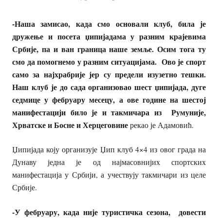
-Наша замисао, када смо основали клуб, била је
дружење и посета џипијадама у разним крајевима
Србије, па и ван граница наше земље. Осим тога ту
смо да помогнемо у разним ситуацијама. Ово је спорт
само за најхрабрије јер су предели изузетно тешки.
Наш клуб је до сада организовао шест џипијада, дуге
седмице у фебруару месецу, а ове године на шестој
манифестацији било је и такмичара из Румуније,
Хрватске и Босне и Херцеговине
рекао је Адамовић.
Џипијада коју организује Џип клуб 4×4 из овог града на
Дунаву једна је од најмасовнијих спортских
манифестација у Србији, а учествују такмичари из целе
Србије.
-У фебруару, када није туристичка сезона, довести