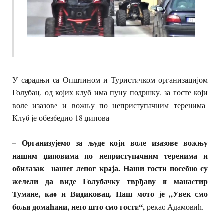
У сарадњи са Општином и Туристичком организацијом
Голубац, од којих клуб има пуну подршку, за госте који
воле изазове и вожњу по неприступачним теренима
Клуб је обезбедио 18 џипова.
– Организујемо за људе који воле изазове вожњу
нашим џиповима по неприступачним теренима и
обилазак нашег лепог краја. Наши гости посебно су
желели да виде Голубачку тврђаву и манастир
Тумане, као и Видиковац. Наш мото је „Увек смо
бољи домаћини, него што смо гости“,
рекао Адамовић.