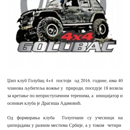
Џип клуб Голубац 4×4 постоји од 2016. године, има 40
чланова љубитеља вожње у природи, поседује 18 возила
за кретање по неприступачним теренима, а иницијатор и
оснивач клуба је Драгиша Адамовић.
Од формирања клуба Голупчани су учесници на
џипијадама у разним местима Србије, а у током четири