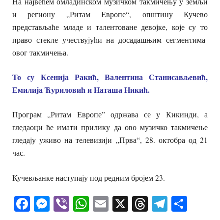
На највећем омладинском музичком такмичењу у земљи
и региону „Ритам Европе“, општину Кучево
представљаће младе и талентоване девојке, које су то
право стекле учествујући на досадашњим сегментима
овог такмичења.
То су
Ксенија Ракић, Валентина Станисављевић,
Емилија Ћуриловић и Наташа Никић.
Програм „Ритам Европе” одржава се у Кикинди, а
гледаоци ће имати прилику да ово музичко такмичење
гледају уживо на телевизији „Прва“, 28. октобра од 21
час.
Кучевљанке наступају под редним бројем 23.
Facebook
Messenger
Viber
WhatsApp
Email
X
Threads
Telegra
Shar