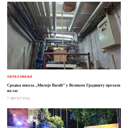
ОБРАЗОВАЊЕ
Средња школа „Милоје Васић” у Великом Градишту прелази
на гас
7. АВГУСТ 2026.