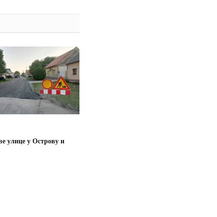
А
ве улице у Острову и