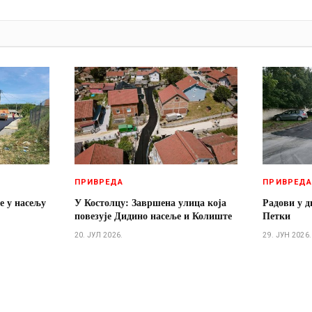
И
ПРИВРЕДА
ПРИВРЕД
е у насељу
У Костолцу: Завршена улица која
Радови у д
повезује Дидино насеље и Колиште
Петки
20. ЈУЛ 2026.
29. ЈУН 2026.