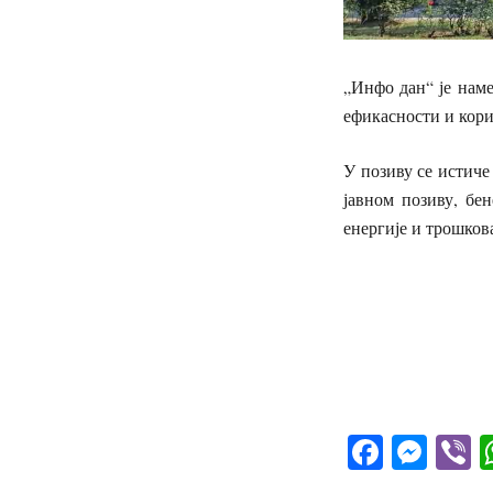
„Инфо дан“ је нам
ефикасности и кор
У позиву се истиче
јавном позиву, бе
енергије и трошков
Facebo
Mes
V