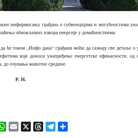
ењен информисању грађана о субвенцијама и могућностима уна
ишћења обновљивих извора енергије у домаћинствима.
 да ће током „Инфо дана“ грађани моћи да сазнају све детаље о
нефитима које доноси унапређење енергетске ефикасности, о
а, до очувања животне средине.
Р. Н.
ok
senger
iber
WhatsApp
Email
X
Threads
Telegram
Share