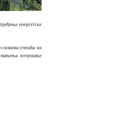
пређења енергетске
 условима учешћа на
д смањења потрошње