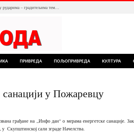
У Костолцу, венци на Спомен обележју рударима – градитељима темеља будућности
ИКА
ПРИВРЕДА
ПОЉОПРИВРЕДА
КУЛТУРА
ј санацији у Пожаревцу
вана грађане на „Инфо дан“ о мерама енергетске санације. Заказ
и, у Скупштинској сали зграде Начелства.