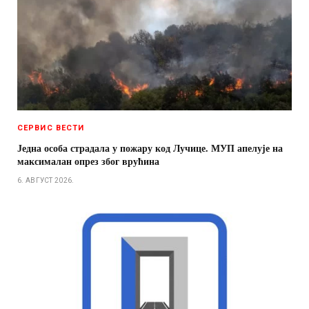
СЕРВИС ВЕСТИ
Једна особа страдала у пожару код Лучице. МУП апелује на
максималан опрез због врућина
6. АВГУСТ 2026.