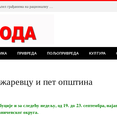
Смањен притисак воде у Пожаревцу. Апел грађанима на рационалну потрошњу
ИКА
ПРИВРЕДА
ПОЉОПРИВРЕДА
КУЛТУРА
ожаревцу и пет општина
уције и за следећу недељу, од 19. до 23. септембра, на
аничевског округа.