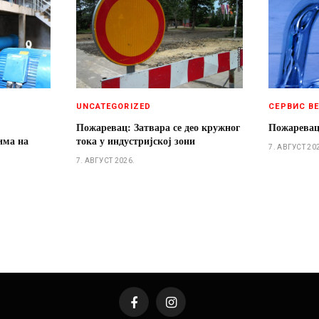
UNCATEGORIZED
СЕРВИС В
Пожаревац: Затвара се део кружног
Пожаревац
има на
тока у индустријској зони
7. АВГУСТ 20
7. АВГУСТ 2026.
Facebook
Instagram