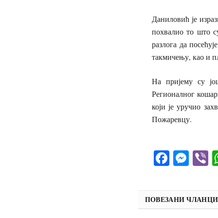
Даниловић је израз
похвалио то што с
разлога да посећу
такмичењу, као и п
На пријему су ј
Регионалног кошар
који је уручио зах
П
Facebo
Mes
V
ПОВЕЗАНИ ЧЛАНЦ