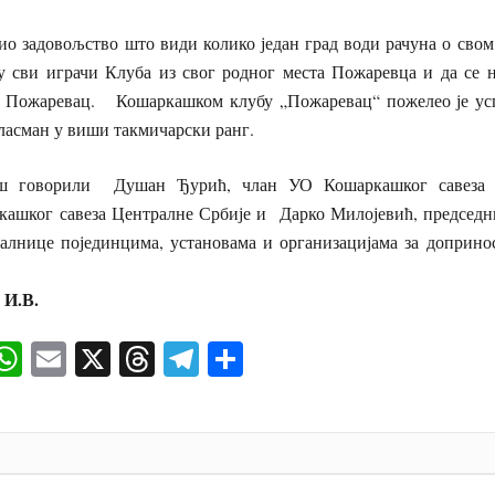
ио задовољство што види колико један град води рачуна о свом 
у сви играчи Клуба из свог родног места Пожаревца и да се н
је Пожаревац. Кошаркашком клубу „Пожаревац“ пожелео је ус
ласман у виши такмичарски ранг.
ош говорили Душан Ђурић, члан УО Кошаркашког савеза С
кашког савеза Централне Србије и Дарко Милојевић, председ
валнице појединцима, установама и организацијама за доприно
ожаревц
И.В.
ok
senger
iber
WhatsApp
Email
X
Threads
Telegram
Share
И