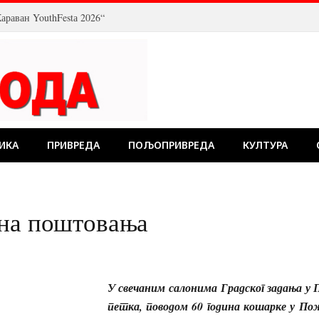
араван YouthFestа 2026“
ИКА
ПРИВРЕДА
ПОЉОПРИВРЕДА
КУЛТУРА
дна поштовања
У свечаним салонима Градског задања у
петка, поводом 60 година кошарке у По