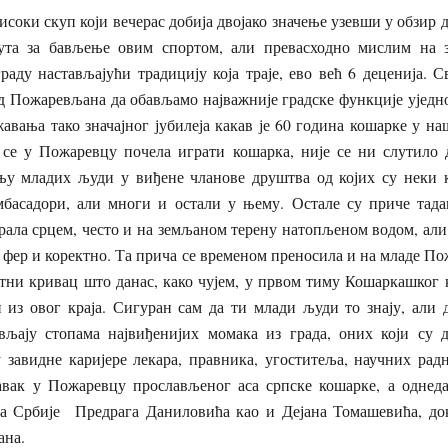
соки скуп који вечерас добија двојако значење узевши у обзир д
та за бављење овим спортом, али превасходно мислим на зн
аду настављајући традицију која траје, ево већ 6 деценија. 
 Пожаревљана да обављамо најважније градске функције уједно 
жавања тако значајног јубилеја какав је 60 година кошарке у на
а се у Пожаревцу почела играти кошарка, није се ни слутило 
њу младих људи у виђене чланове друштва од којих су неки 
басадори, али многи и остали у њему. Остале су приче тад
грала срцем, често и на земљаном терену натопљеном водом, али
 фер и коректно. Та прича се временом преносила и на младе П
ктни кривац што данас, како чујем, у првом тиму Кошаркашког
и из овог краја. Сигуран сам да ти млади људи то знају, али 
вљају стопама највиђенијих момака из града, оних који су 
 завидне каријере лекара, правника, угоститеља, научних радн
равак у Пожаревцу прослављеног аса српске кошарке, а однед
а Србије Предрага Даниловића као и Дејана Томашевића, док
ана.