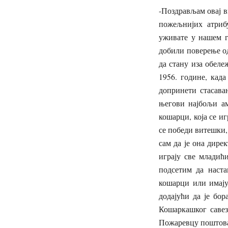
-Поздрављам овај ви
пожељнијих атрибу
уживате у нашем гр
добили поверење од
да стану иза обеле
1956. године, кад
допринети стасава
његови најбољи ам
кошарци, која се и
се победи витешки,
сам да је она дире
играју све младић
подсетим да наста
кошарци или имају
додајући да је бо
Кошаркашког савез
Пожаревцу поштов