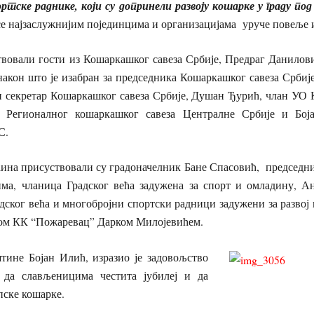
портске раднике, који су допринели развоју кошарке у граду по
се најзаслужнијим појединцима и организацијама уруче повеље 
вовали гости из Кошаркашког савеза Србије, Предраг Данилови
након што је изабран за председника Кошаркашког савеза Србиј
и секретар Кошаркашког савеза Србије, Душан Ђурић, члан УО 
р Регионалног кошаркашког савеза Централне Србије и Бој
С.
ћина присуствовали су градоначелник Бане Спасовић, председн
ма, чланица Градског већа задужена за спорт и омладину, 
дског већа и многобројни спортски радници задужени за развој 
ком КК “Пожаревац” Дарком Милојевићем.
ине Бојан Илић, изразио је задовољство
да слављеницима честита јубилеј и да
пске кошарке.