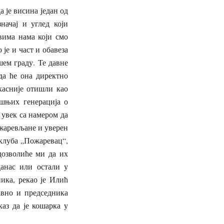
а је висина један од
ачај и углед који
Свима нама који смо
је и част и обавеза
шем граду. Те давне
да ће она директно
касније отишли као
ашњих генерација о
 увек са намером да
ожаревљане и уверен
 клуба „Пожаревац“,
дозволиће ми да их
данас или остали у
ика, рекао је Илић
авно и председника
аз да је кошарка у