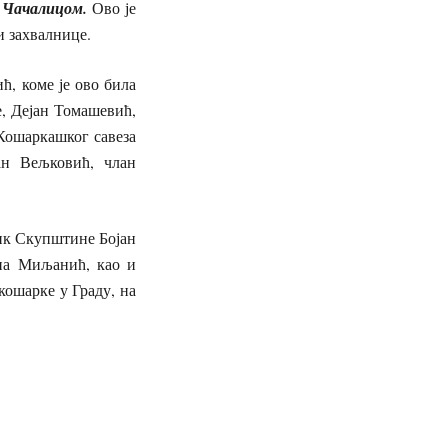
д Чачалицом.
Ово је
и захвалнице.
ћ, коме је ово била
е, Дејан Томашевић,
Кошаркашког савеза
ан Вељковић, члан
ик Скупштине Бојан
Ана Миљанић, као и
кошарке у Граду, на