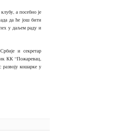
клубу, а посебно је
ада да ће још бити
пех у даљем раду и
рбије и секретар
ник КК “Пожаревац,
с развоју кошарке у
у.