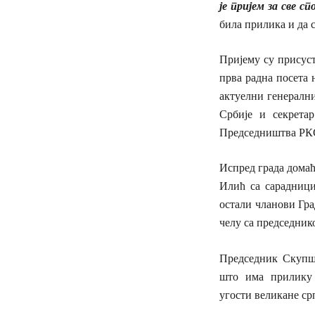
је пријем за све с
била прилика и да 
Пријему су присуст
прва радна посета 
актуелни генералн
Србије и секрета
Председништва РК
Испред града дома
Илић са сарадници
остали чланови Гра
челу са председни
Председник Скупшт
што има прилику 
угости великане ср