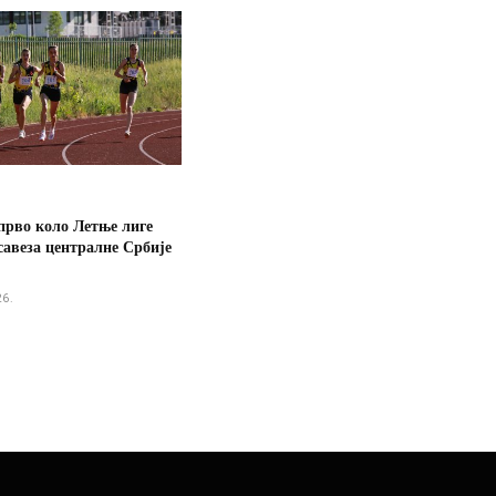
прво коло Летње лиге
савеза централне Србије
26.