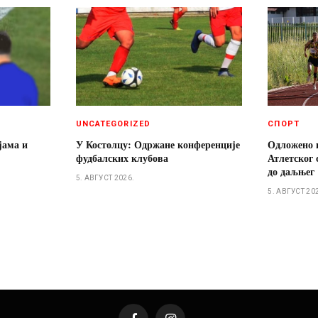
UNCATEGORIZED
СПОРТ
јама и
У Костолцу: Одржане конференције
Одложено 
фудбалских клубова
Атлетског 
до даљњег
5. АВГУСТ 2026.
5. АВГУСТ 20