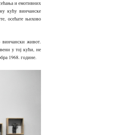
осећања и емотивних
дну кућу винчанске
ете, осећате њихово
о винчански живот.
вени у тој кући, не
бра 1968. године.