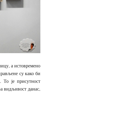
дницу, а истовремено
прављене су како би
. То је присутност
а видљивост данас,