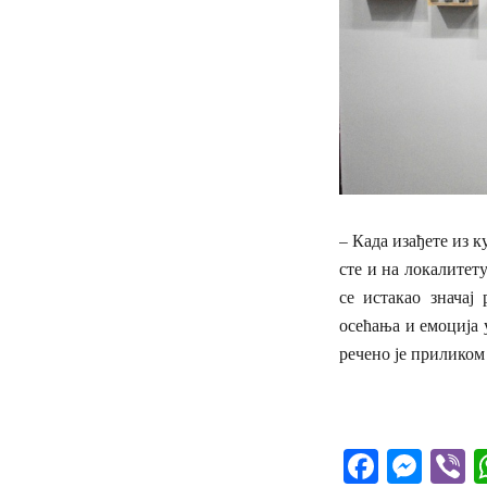
– Када изађете из к
сте и на локалитет
се истакао значај
осећања и емоција
речено је приликом
Facebo
Mes
V