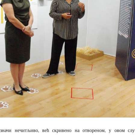
начи нечитљиво, већ скривено на отвореном, у овом слу