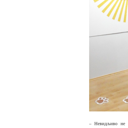
– Невидљиво не з