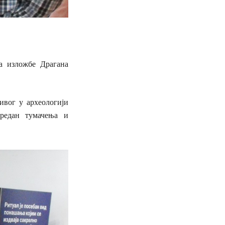
а изложбе Драгана
ивог у археологији
вредан тумачења и