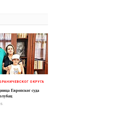
БРАНИЧЕВСКОГ ОКРУГА
дница Европског суда
олубац
26.