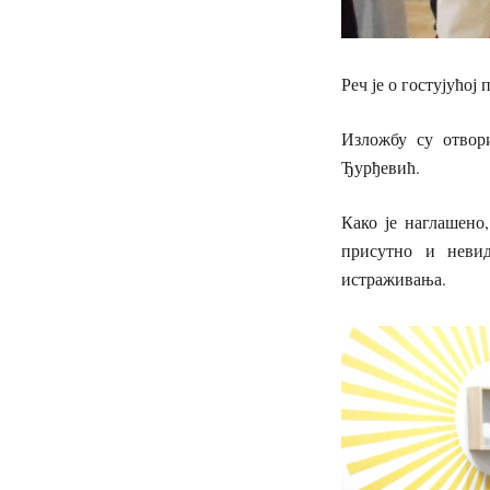
Реч је о гостујућој
Изложбу су отвор
Ђурђевић.
Како је наглашено
присутно и невид
истраживања.