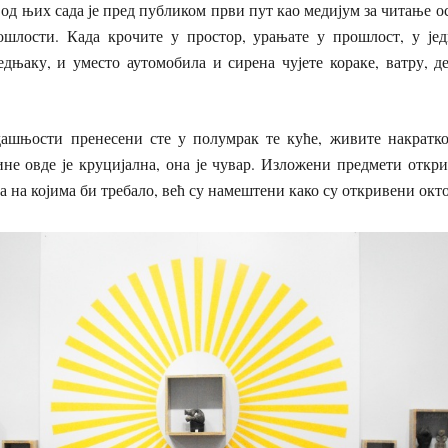
од њих сада је пред публиком први пут као медијум за читање 
шлости. Када крочите у простор, урањате у прошлост, у је
дњаку, и уместо аутомобила и сирена чујете кораке, ватру, д
дашњости пренесени сте у полумрак те куће, живите накратк
не овде је круцијална, она је чувар. Изложени предмети откри
а на којима би требало, већ су намештени како су откривени окто