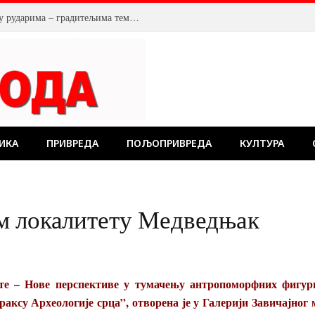
У Костолцу, венци на Спомен обележју рударима – градитељима темеља будућности
ИКА
ПРИВРЕДА
ПОЉОПРИВРЕДА
КУЛТУРА
м локалитету Медведњак
е – Нове перспективе у тумачењу антропоморфних фигур
аксу Археологије срца”, отворена је у Галерији Завичајног 