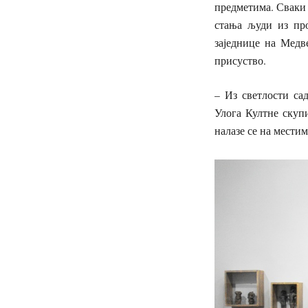
предметима. Сваки 
стања људи из про
заједнице на Медве
присуство.
– Из светлости са
Улога Култне скупи
налазе се на местим