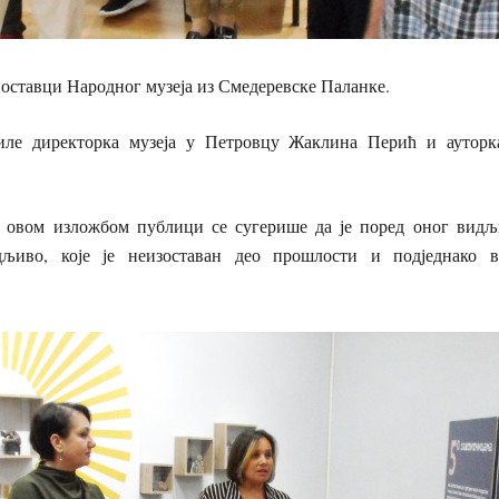
 поставци Народног музеја из Смедеревске Паланке.
иле директорка музеја у Петровцу Жаклина Перић и ауторк
, овом изложбом публици се сугерише да је поред оног видљ
љиво, које је неизоставан део прошлости и подједнако 