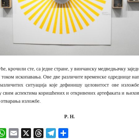
уће, крочили сте, са једне стране, у винчанску медведњачку заје
у током ископавања. Ове две различите временске одреднице на
 различитих ситуација које дефинишу целовитост ове изложбе
 у свим аспектима коришћених и откривених артефаката и њихов
 отварања изложбе.
Р. Н.
ok
senger
iber
WhatsApp
Email
X
Threads
Telegram
Share