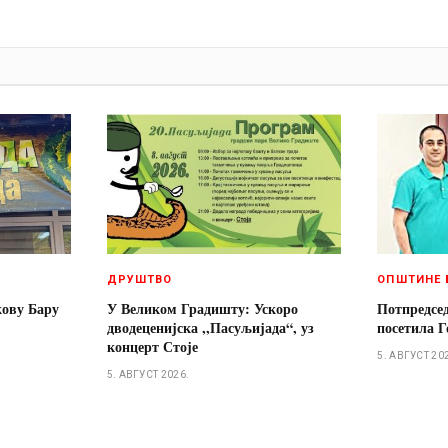
И
ДРУШТВО
ОПШТИНЕ 
кову Бару
У Великом Градишту: Ускоро
Потпредсе
дводеценијска ,,Пасуљијада“, уз
посетила Г
концерт Стоје
5. АВГУСТ 20
5. АВГУСТ 2026.