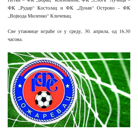
ФK „Рудар“ Kостолац и ФK „Дунав“ Острово – ФK
„Војвода Миленко“ Кличевац.
Све утакмице играће се у среду, 30. априла, од 16,30
часова.