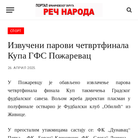
СПОРТ
Извучени парови четвртфинала
Купа ГФС Пожаревац
26. АПРИЛ 2025.
У Пожаревцу је обављено извлачење парова
четвртфинала финала Kуп такмичења Градског
фудбалског савеза. Вољом жреба директан пласман у
полуфинале остварио је Фудбалски клуб „Обилић“ из
Живице.
У преосталим утакмицама састају се: ФK „Дунавац“
Петка – ФK „Борац“ Kленовник, ФK „Слога“ Лучица –