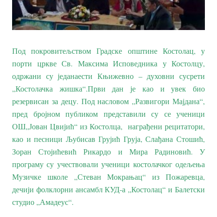
Под покровитељством Градске општине Костолац, у
порти цркве Св. Максима Исповедника у Костолцу,
одржани су једанаести Књижевно – духовни сусрети
„Костолачка жишка“.Први дан је као и увек био
резервисан за децу. Под насловом „Развигори Мајдана“,
пред бројном публиком представили су се ученици
ОШ„Јован Цвијић“ из Костолца, награђени рецитатори,
као и песници Љубисав Грујић Груја, Слађана Стошић,
Зоран Стојићевић Рикардо и Мира Радиновић. У
програму су учествовали ученици костолачког одељења
Музичке школе „Стеван Мокрањац“ из Пожаревца,
дечији фолклорни ансамбл КУД-а „Костолац“ и Балетски
студио „Амадеус“.