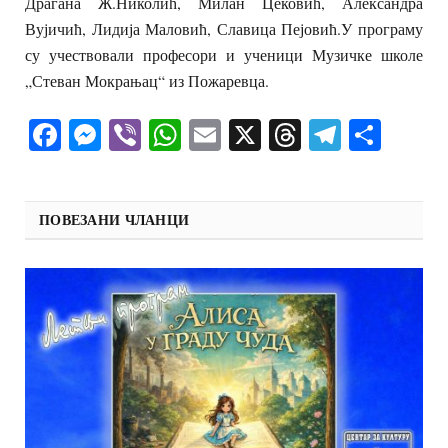
Драгана Ж.Николић, Милан Цековић, Александра
Вујичић, Лидија Маловић, Славица Пејовић.У програму
су учествовали професори и ученици Музичке школе
„Стеван Мокрањац“ из Пожаревца.
Facebook
Messenger
Viber
WhatsApp
Email
X
Threads
Telegra
Shar
ПОВЕЗАНИ ЧЛАНЦИ