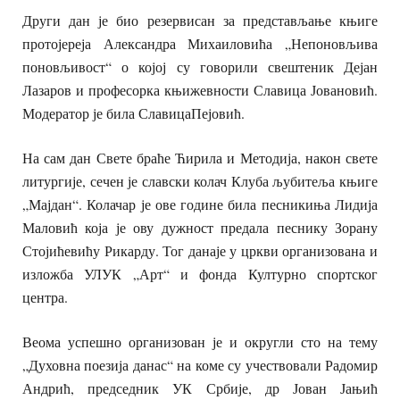
Други дан је био резервисан за представљање књиге
протојереја Александра Михаиловића „Непоновљива
поновљивост“ о којој су говорили свештеник Дејан
Лазаров и професорка књижевности Славица Јовановић.
Модератор је била СлавицаПејовић.
На сам дан Свете браће Ћирила и Методија, након свете
литургије, сечен је славски колач Клуба љубитеља књиге
„Мајдан“. Колачар је ове године била песникиња Лидија
Маловић која је ову дужност предала песнику Зорану
Стојићевићу Рикарду. Тог данаје у цркви организована и
изложба УЛУК „Арт“ и фонда Културно спортског
центра.
Веома успешно организован је и округли сто на тему
„Духовна поезија данас“ на коме су учествовали Радомир
Андрић, председник УК Србије, др Јован Јањић