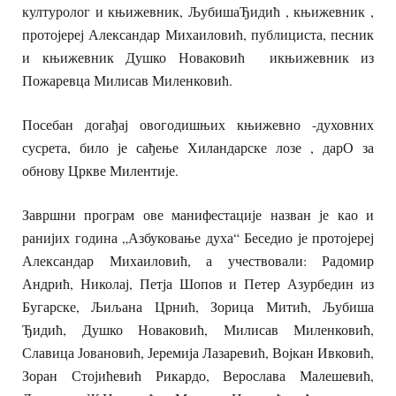
културолог и књижевник, ЉубишаЂидић , књижевник ,
протојереј Александар Михаиловић, публициста, песник
и књижевник Душко Новаковић икњижевник из
Пожаревца Милисав Миленковић.
Посебан догађај овогодишњих књижевно -духовних
сусрета, било је сађење Хиландарске лозе , дарО за
обнову Цркве Милентије.
Завршни програм ове манифестације назван је као и
ранијих година „Азбуковање духа“ Беседио је протојереј
Александар Михаиловић, а учествовали: Радомир
Андрић, Николај, Петја Шопов и Петер Азурбедин из
Бугарске, Љиљана Црнић, Зорица Митић, Љубиша
Ђидић, Душко Новаковић, Милисав Миленковић,
Славица Јовановић, Јеремија Лазаревић, Војкан Ивковић,
Зоран Стојићевић Рикардо, Верослава Малешевић,