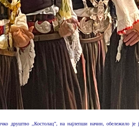
чко друштво ,,Костолац”, на најлепши начин, обележило је ј