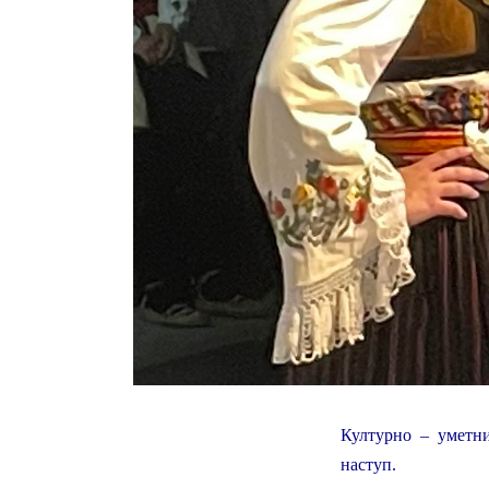
Културно – уметни
наступ.