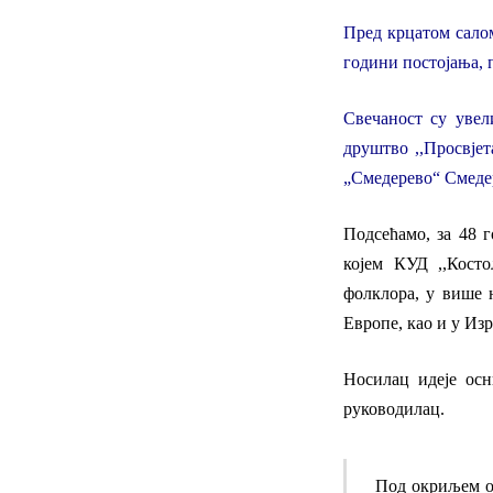
Пред крцатом салом
години постојања, 
Свечаност су увел
друштво ,,Просвје
„Смедерево“ Смедер
Подсећамо, за 48 
којем
КУД ,,Косто
фолклора,
у више н
Е
вропе,
као и у
Изре
Н
оси
лац
идеје осн
руководи
лац.
Под окриљем ов