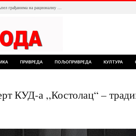
Смањен притисак воде у Пожаревцу. Апел грађанима на рационалну потрошњу
ИКА
ПРИВРЕДА
ПОЉОПРИВРЕДА
КУЛТУРА
ерт КУД-а ,,Костолац“ – тради