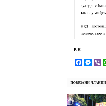
културе сећања
тако и у млађи
КУД ,,Костолац
пример, узор и
Р. Н.
Facebo
Mes
V
ПОВЕЗАНИ ЧЛАНЦ