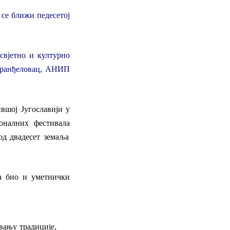
 се ближи педесетој
свјетно и културно
ранђеловац, АНИП
ившој Југославији
у
онални
х
фестивал
а
од двадесет
зем
аља
на био и
уметничк
и
увању традиције,