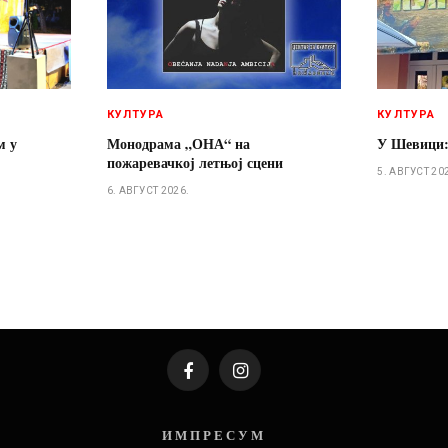
КУЛТУРА
КУЛТУРА
м у
Монодрама „ОНА“ на
У Шевици:
пожаревачкој летњој сцени
5. АВГУСТ 20
6. АВГУСТ 2026.
Facebook
Instagram
И М П Р Е С У М