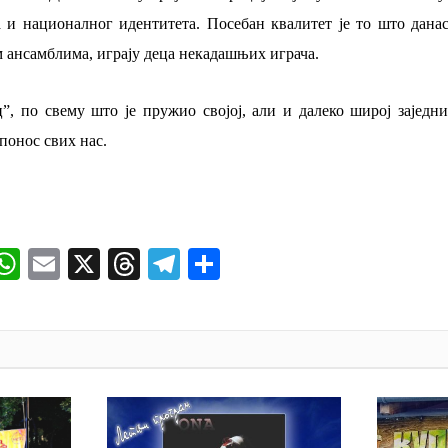
 и националног идентитета. Посебан квалитет је то што данас
м ансамблима, играју деца некадашњих играча.
”, по свему што је пружио својој, али и далеко широј заједни
 понос свих нас.
ok
senger
iber
WhatsApp
Email
X
Threads
Telegram
Share
И