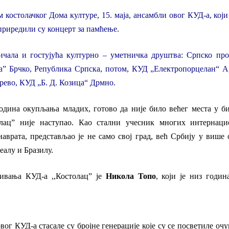
 костолачког Дома културе, 15. маја, ансамбли овог КУД-а, који
приредили су концерт за памћење.
ичала и гостујућа културно – уметничка друштва:
Српско про
та” Брчко, Република Српска,
потом,
КУД „Електропорцелан“ А
ево, КУД „Б. Д. Козица“ Дрмно.
година окупљања младих, г
отово да није било већег места у б
лац”
није
наступао
. Као стални учесник многи
х
интернаци
аврата,
представљао је не само свој град, већ Србију
у
више 
алу и Бразилу.
ивања КУД-а ,,
Костолац” је
Никола Топо
, који је низ годи
ог КУД-а стасале су бројне генерације које су се посветиле оч