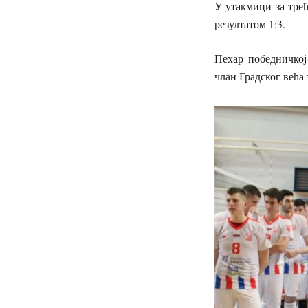
У утакмици за тре
резултатом 1:3.
Пехар победничкој
члан Градског већа 