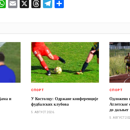
ok
senger
iber
WhatsApp
Email
X
Threads
Telegram
Share
И
СПОРТ
СПОРТ
јама и
У Костолцу: Одржане конференције
Одложено 
фудбалских клубова
Атлетског 
до даљњег
5. АВГУСТ 2026.
5. АВГУСТ 20