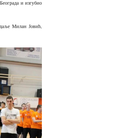
Београда и изгубио
едаље Милан Јовић,