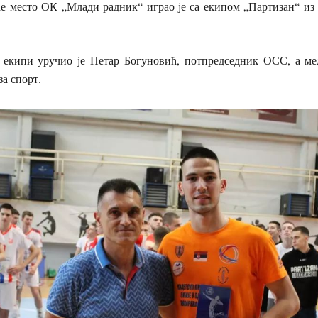
ће место ОК „Млади радник“ играо је са екипом „Партизан“ из 
 екипи уручио је Петар Богуновић, потпредседник ОСС, а м
за спорт.