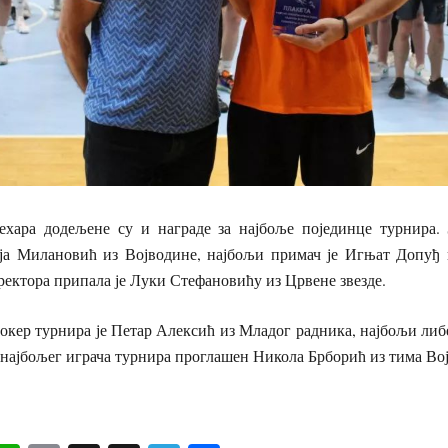
хара додељене су и награде за најбоље појединце турнира. 
ја Милановић из Војводине, најбољи примач је Игњат Допуђ 
ректора припала је Луки Стефановићу из Црвене звезде.
кер турнира је Петар Алексић из Младог радника, најбољи либ
а најбољег играча турнира проглашен Никола Брборић из тима Во
С.С