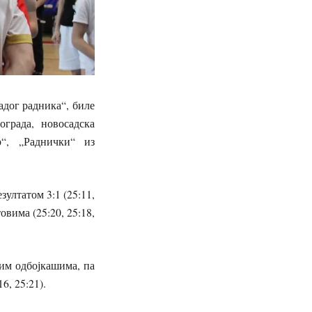
адог радника“, биле
града, новосадска
р“, „Раднички“ из
ултатом 3:1 (25:11,
овима (25:20, 25:18,
им одбојкашима, па
6, 25:21).