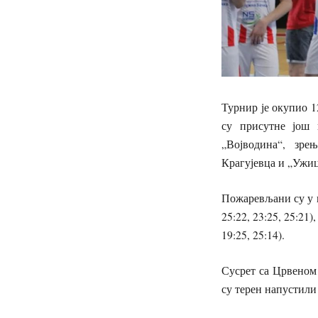
Турнир је окупио 1
су присутне још 
„Војводина“, зре
Крагујевца и „Ужиц
Пожаревљани су у п
25:22, 23:25, 25:21
19:25, 25:14).
Сусрет са Црвеном
су терен напустили 