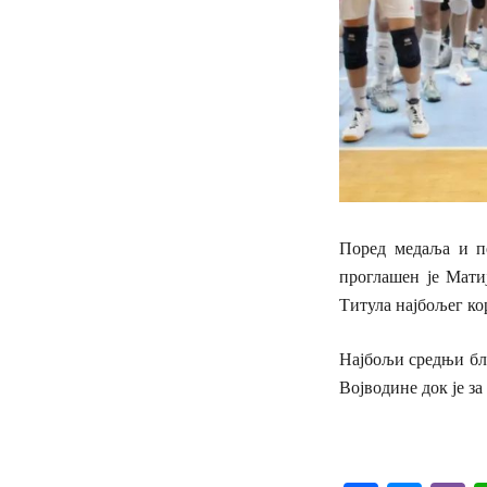
Поред медаља и пе
проглашен је Мати
Титула најбољег ко
Најбољи средњи бло
Војводине док је з