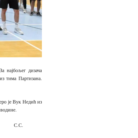
За најбољег дизача
из тима Партизана.
еро је Вук Недић из
јводине.
.