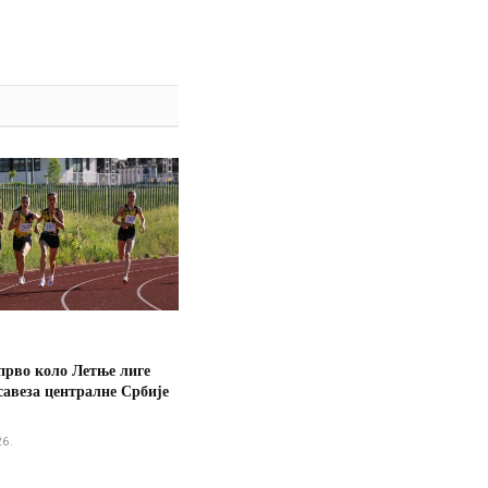
прво коло Летње лиге
савеза централне Србије
26.