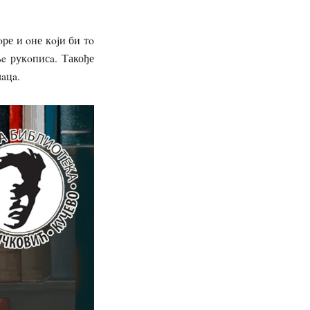
ре и oне кojи би тo
e рукoписa. Такође
лaцa.