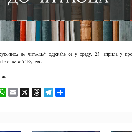
укoписa дo читaoцa“ одржаће се у среду, 23. априла у про
н Рaичкoвић“ Кучево.
oвa.
ok
senger
iber
WhatsApp
Email
X
Threads
Telegram
Share
И