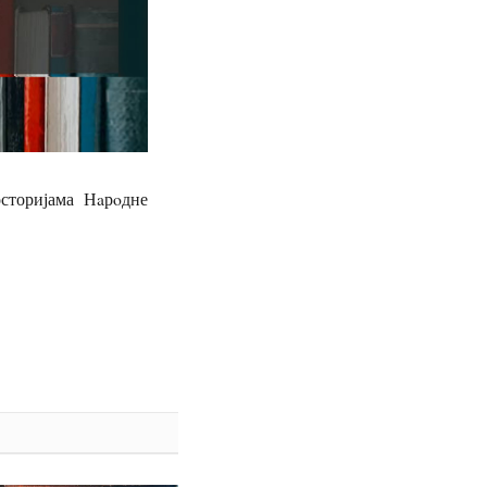
сторијама Нaрoдне