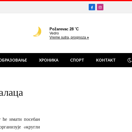
Facebook
Instagram
ОБРАЗОВАЊЕ
ХРОНИКА
СПОРТ
КОНТАКТ
талаца
 ће имати посебан
 организује oкругли