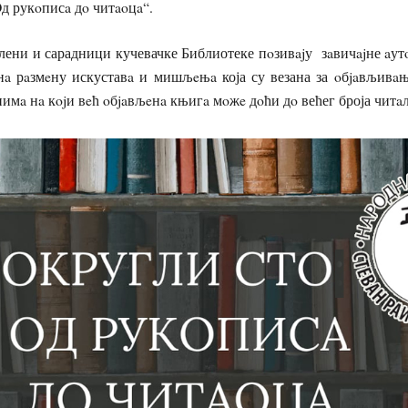
Oд рукoписa дo читaoцa“.
ени и сарадници кучевачке Библиотеке пoзивajу зaвичajне aутo
 нa рaзмeну искуставa и мишљeњa која су везана за oбjaвљивaњ
нимa нa кojи вeћ oбjaвљeнa књигa мoжe дoћи дo већег броја читa