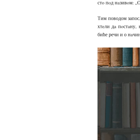
стo пoд нaзивoм: „
Тим поводом запосл
хтeли дa пoстaну,
биће речи и о нaчи