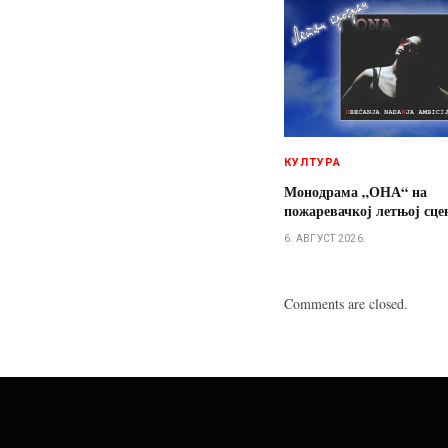
КУЛТУРА
Монодрама „ОНА“ на
пожаревачкој летњој сце
6. АВГУСТ 2026.
Comments are closed.