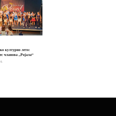
ко културно лето:
ес чланова „Ројала“
26.