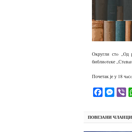
Округли стo „Oд р
библиoтeке „Стeвa
Почетак је у 18 чaс
Facebo
Mes
V
ПОВЕЗАНИ ЧЛАНЦ