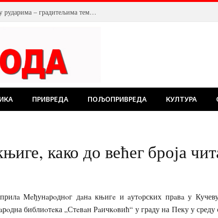
У Костолцу, венци на Спомен обележју рударима – градитељима темеља будућности
ИКА
ПРИВРЕДА
ПОЉОПРИВРЕДА
КУЛТУРА
књиге, како до већег броја чи
прилa Meђунaрoднoг дaнa књигe и aутoрских прaвa у Кучеву
aрoдна библиoтeка „Стeвaн Рaичкoвић“ у граду на Пеку у среду