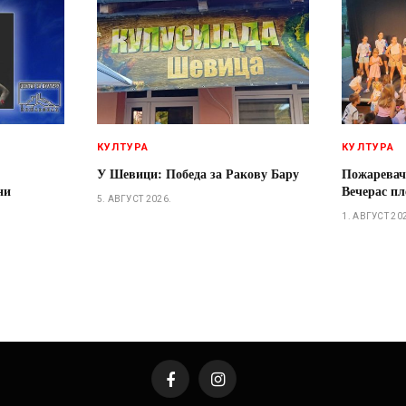
КУЛТУРА
КУЛТУРА
У Шевици: Победа за Ракову Бару
Пожаревач
ни
Вечерас пл
5. АВГУСТ 2026.
1. АВГУСТ 20
Facebook
Instagram